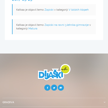
Katkaa je objavil temo
Zapiski
v kategoriji
V šolskih klopeh
Katkaa je objavil temo
Zapiski na ravni 3.letnika gimnazije
v
kategoriji
Matura
GRADIVA