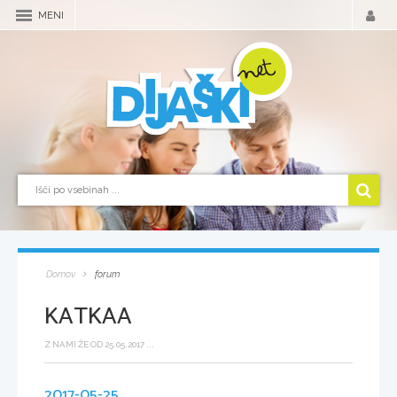
MENI
Domov
forum
KATKAA
Z NAMI ŽE OD 25.05.2017 ...
2017-05-25