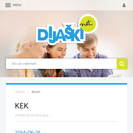
MENI
Domov
forum
KEK
Z NAMI ŽE OD 22.07.2013 ...
2014-06-25