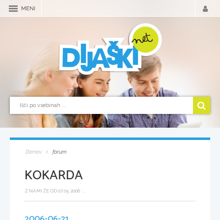
MENI
Domov
forum
KOKARDA
Z NAMI ŽE OD 07.05.2006 ...
2006-06-21