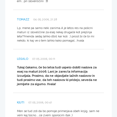
em...pri slovenščini :B
TOMAZZ
04.05.2006, 21:38
Lp, mene pa samo neki zanima.A je letos res na policni
maturi iz sloveščine za esej nekaj drugače kot prejšnja
leta??menda sedaj lahko dbiš kar koli ;) prosil bi če bi mi
nekdo, ki kaj ve o tem lahko kako pomagal...hvala
LEGALO
07.05.2006, 00:11
Tukaj čakamo, če bo letos tudi uspelo dobiti naslova za
esej na maturi 2006. Lani je zares ta informacija
izcurljala. Prosimo, da ne objavljate lažnih naslovov in
tudi prosimo vse, da teh naslovov ki pridejo, seveda ne
jemljete za sigurno. Hvala!
KJUTI
07.05.2006, 00:41
Men se tud zdi da bo pomoje primerjava obeh knjig, sam ne
vem kaj tocno....ce zvem sporocim itak ;)