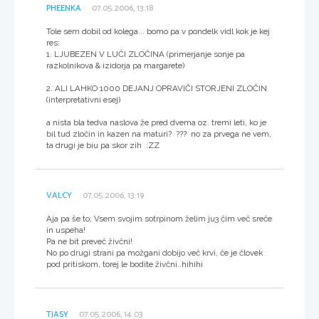
PHEENKA
07.05.2006, 13:18
Tole sem dobil od kolega... bomo pa v pondelk vidl kok je kej
res:
1. LJUBEZEN V LUČI ZLOČINA (primerjanje sonje pa
razkolnikova & izidorja pa margarete)
2. ALI LAHKO 1000 DEJANJ OPRAVIČI STORJENI ZLOČIN
(interpretativni esej)
a nista bla tedva naslova že pred dvema oz. tremi leti, ko je
bil tud zločin in kazen na maturi? ??? no za prvega ne vem,
ta drugi je biu pa skor zih :ZZ
VALCY
07.05.2006, 13:19
Aja pa še to; Vsem svojim sotrpinom želim ju3 čim več sreče
in uspeha!
Pa ne bit preveč živčni!
No po drugi strani pa možgani dobijo več krvi, če je človek
pod pritiskom, torej le bodite živčni..hihihi
TJASY
07.05.2006, 14:03