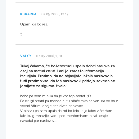
KOKARDA
07.05.2006, 12:19
Upam, da bo res.
:)
VALCY
07.05.2006, 13:11
Tukaj čakamo, če bo letos tudi uspelo dobiti naslova za
esej na maturi 2006. Lani je zares ta informacija
izcurljala. Prosimo, da ne objavljate lažnih naslovov in
tudi prosimo vse, da teh naslovov ki pridejo, seveda ne
jemljete za sigurno. Hvala!
hehe pa sem mislila da je vse top secret ;D
Po drugi strani pa menda ni tu nihče tako naiven, da se bo z
vsemi štirimi oprijel teh dveh naslovov...
V bistvu pa sem upala da mi bo kdo, ki je letos v četrtem
letniku gimnazije, vadil pod mentorstvom pisati eseje,
navedel par naslovov...