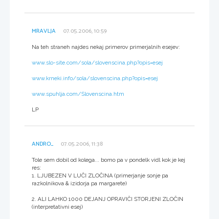
MRAVLJA
07.05.2006, 10:59
Na teh straneh najdes nekaj primerov primerjalnih esejev:
www.slo-site.com/sola/slovenscina.php?opis=esej
www.krneki.info/sola/slovenscina.php?opis=esej
www.spuhlja.com/Slovenscina.htm
LP
ANDRO_
07.05.2006, 11:38
Tole sem dobil od kolega... bomo pa v pondelk vidl kok je kej
res:
1. LJUBEZEN V LUČI ZLOČINA (primerjanje sonje pa
razkolnikova & izidorja pa margarete)
2. ALI LAHKO 1000 DEJANJ OPRAVIČI STORJENI ZLOČIN
(interpretativni esej)