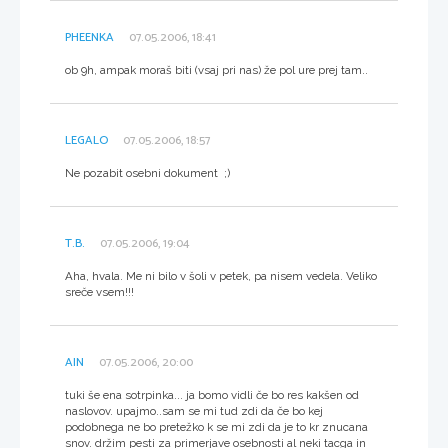
PHEENKA
07.05.2006, 18:41
ob 9h, ampak moraš biti (vsaj pri nas) že pol ure prej tam..
LEGALO
07.05.2006, 18:57
Ne pozabit osebni dokument ;)
T.B.
07.05.2006, 19:04
Aha, hvala. Me ni bilo v šoli v petek, pa nisem vedela. Veliko
sreče vsem!!!
AIN
07.05.2006, 20:00
tuki še ena sotrpinka... ja bomo vidli če bo res kakšen od
naslovov. upajmo..sam se mi tud zdi da če bo kej
podobnega ne bo pretežko k se mi zdi da je to kr znucana
snov. držim pesti za primerjave osebnosti al neki tacga in