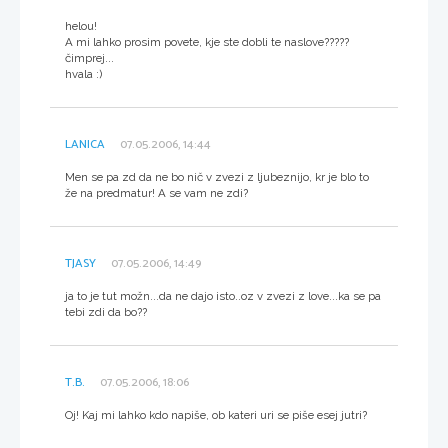
helou!
A mi lahko prosim povete, kje ste dobli te naslove?????
čimprej...
hvala :)
LANICA
07.05.2006, 14:44
Men se pa zd da ne bo nič v zvezi z ljubeznijo, kr je blo to
že na predmatur! A se vam ne zdi?
TJASY
07.05.2006, 14:49
ja to je tut možn...da ne dajo isto..oz v zvezi z love...ka se pa
tebi zdi da bo??
T.B.
07.05.2006, 18:06
Oj! Kaj mi lahko kdo napiše, ob kateri uri se piše esej jutri?