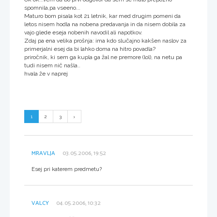
spomnila,pa vseeno...
Maturo bom pisala kot 21 letnik, kar med drugim pomeni da
letos nisem hodla na nobena predavanja in da nisem dobila za
vajo glede eseja nobenih navodil ali napotkov.
Zdaj pa ena velika prošnja: ima kdo slučajno kakšen naslov za
primerjalni esej da bi lahko doma na hitro povadla?
priročnik, ki sem ga kupla ga žal ne premore (lol), na netu pa
tudi nisem nič našla..
hvala že v naprej
1
2
3
MRAVLJA
03.05.2006, 19:52
Esej pri katerem predmetu?
VALCY
04.05.2006, 10:32