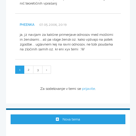
nič teoretičnih vprašanj
PHEENKA
07.05.2006, 20:19
ja, jz navijam za kakšne primerjave odnosov med moškimi
in ženskami... ali pa vloge žensk oz. kako vplivajo na potek
zgodbe... uglavnem kej na ravni odnosov, ne tolk poudarka
na zločinih samih oz. kr eni xyx temi :W
1
2
3
Za sodelovanje v temi se
prijavite
.
Nova tema