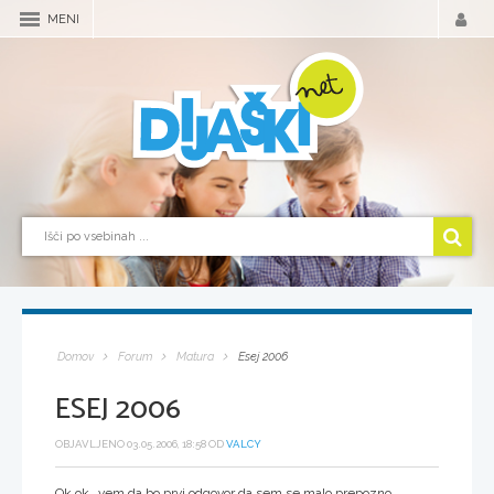
MENI
Domov
Forum
Matura
Esej 2006
ESEJ 2006
OBJAVLJENO 03.05.2006, 18:58 OD
VALCY
Ok ok...vem da bo prvi odgovor da sem se malo prepozno