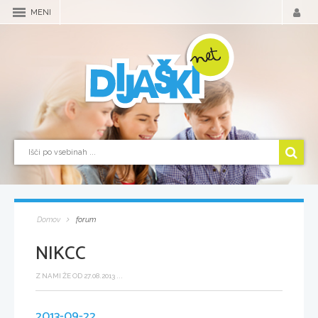
MENI
Domov
forum
NIKCC
Z NAMI ŽE OD 27.08.2013 ...
2013-09-22