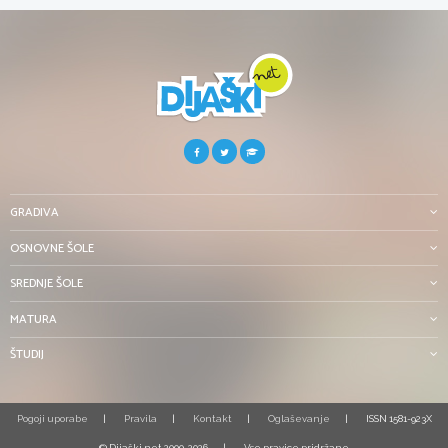
GRADIVA
OSNOVNE ŠOLE
SREDNJE ŠOLE
MATURA
ŠTUDIJ
Pogoji uporabe
Pravila
Kontakt
Oglaševanje
ISSN 1581-923X
© Dijaški.net 2000-2026
Vse pravice pridržane