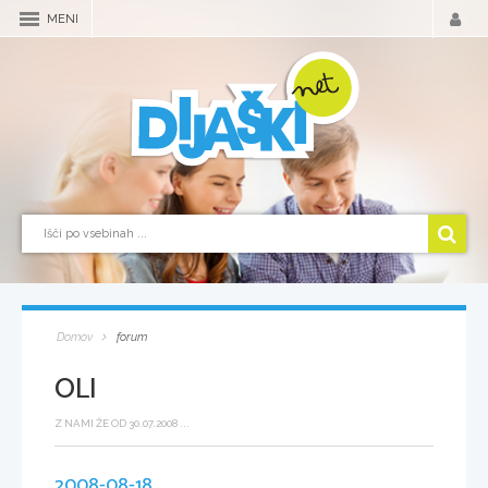
MENI
Domov
forum
OLI
Z NAMI ŽE OD 30.07.2008 ...
2008-08-18