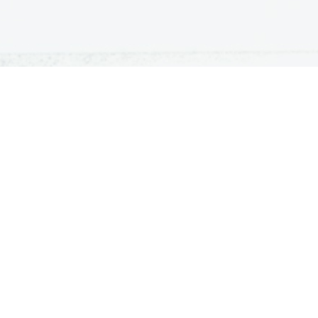
ATURA
ŠTUDIJ
lošna matura
Iskalnik študijskih programov
turitetni tečaj
Univerze
klicna matura
Fakultete in visoke šole
ogled v pole in ugovor
Višje šole
Razpisi za vpis