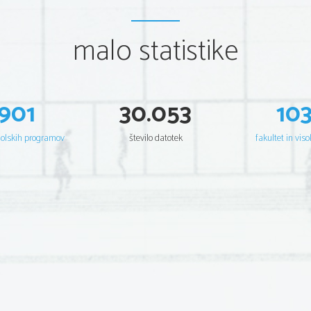
malo statistike
901
30.053
10
šolskih programov
število datotek
fakultet in viso