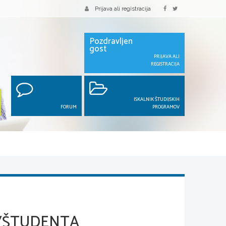
Prijava ali registracija
Pozdravljen
gost
PRIJAVA ALI
REGISTRACIJA
ISKALNIK ŠTUDIJSKIH
FORUM
PROGRAMOV
A/ŠTUDENTA