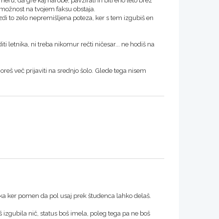
ta možnost na tvojem faksu obstaja.
i zdi to zelo nepremišljena poteza, ker s tem izgubiš en
i letnika, ni treba nikomur rečti ničesar... ne hodiš na
moreš več prijaviti na srednjo šolo. Glede tega nisem
ijaka ker pomen da pol usaj prek študenca lahko delaš.
 izgubila nič, status boš imela, poleg tega pa ne boš