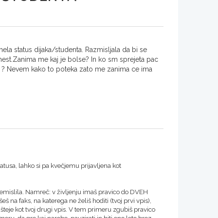
ela status dijaka/studenta. Razmisljala da bi se
 mest.Zanima me kaj je bolse? In ko sm sprejeta pac
us ? Nevem kako to poteka zato me zanima ce ima
atusa, lahko si pa kvečjemu prijavljena kot
remislila. Namreč: v življenju imaš pravico do DVEH
na faks, na katerega ne želiš hoditi (tvoj prvi vpis),
šteje kot tvoj drugi vpis. V tem primeru zgubiš pravico
meru, da gre kaj narobe, pavzirati in biti eno leto brez