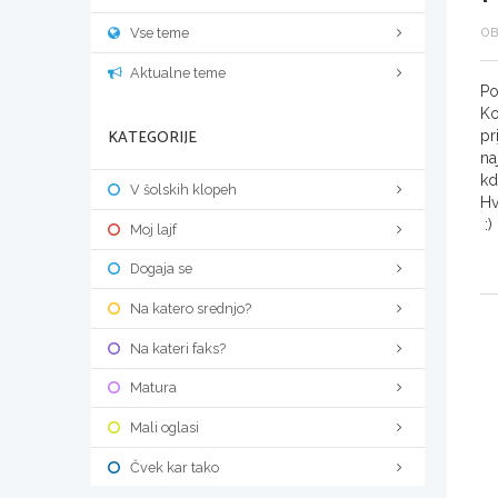
Vse teme
OB
Aktualne teme
Po
Ko
KATEGORIJE
pr
na
kd
V šolskih klopeh
Hv
:)
Moj lajf
Dogaja se
Na katero srednjo?
Na kateri faks?
Matura
Mali oglasi
Čvek kar tako