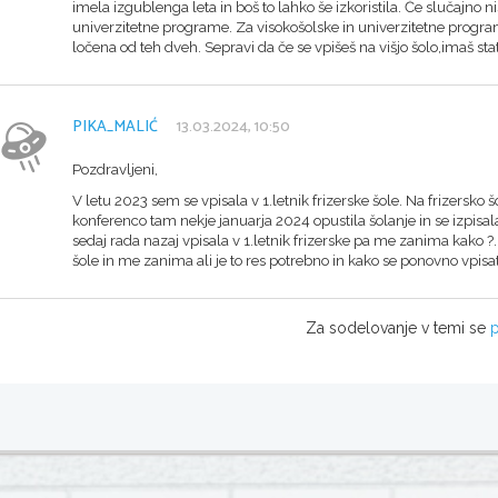
imela izgublenga leta in boš to lahko še izkoristila. Če slučajno 
univerzitetne programe. Za visokošolske in univerzitetne program
ločena od teh dveh. Sepravi da če se vpišeš na višjo šolo,imaš sta
PIKA_MALIĆ
13.03.2024, 10:50
Pozdravljeni,
V letu 2023 sem se vpisala v 1.letnik frizerske šole. Na frizersk
konferenco tam nekje januarja 2024 opustila šolanje in se izpisal
sedaj rada nazaj vpisala v 1.letnik frizerske pa me zanima kako ?..
šole in me zanima ali je to res potrebno in kako se ponovno vpisati 
Za sodelovanje v temi se
p