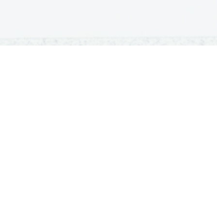
OSNOVNE ŠOLE
SREDNJE ŠOLE
M
Seznam osnovnih šol
Iskalnik SŠ programov
Sp
Osnovnošolski koledar
Srednje šole po regijah
Ma
Nacionalno preverjanje znanja
Vpis v srednje šole
Po
Tretji predmet NPZ
Srednješolski koledar
Vp
Dijaški domovi