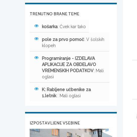
TRENUTNO BRANE TEME
košarka
: Čvek kar tako
pole za prvo pomoč
: V šolskih
klopeh
Programiranje - IZDELAVA
APLIKACIJE ZA OBDELAVO
VREMENSKIH PODATKOV
: Mali
oglasi
K: Rabljene učbenike za
1.letnik
: Mali oglasi
IZPOSTAVLJENE VSEBINE