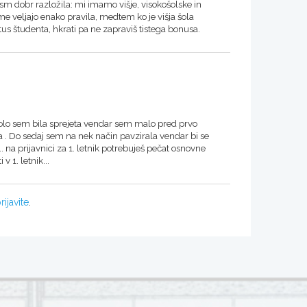
nism dobr razložila: mi imamo višje, visokošolske in
e veljajo enako pravila, medtem ko je višja šola
tus študenta, hkrati pa ne zapraviš tistega bonusa.
o šolo sem bila sprejeta vendar sem malo pred prvo
a . Do sedaj sem na nek način pavzirala vendar bi se
. na prijavnici za 1. letnik potrebuješ pečat osnovne
v 1. letnik...
rijavite
.