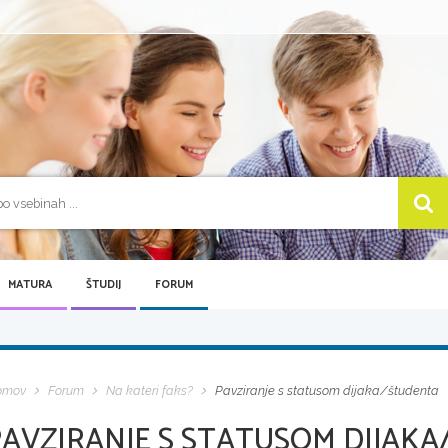
MATURA
ŠTUDIJ
FORUM
omov
Forum
Na kateri faks?
Pavziranje s statusom dijaka/študenta
PAVZIRANJE S STATUSOM DIJAK