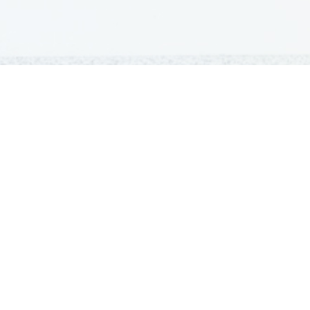
GRADIVA
Šolska gradiva
Pošlji datoteke
Seznam donatorjev
Najbolje ocenjena
Največkrat prenešena