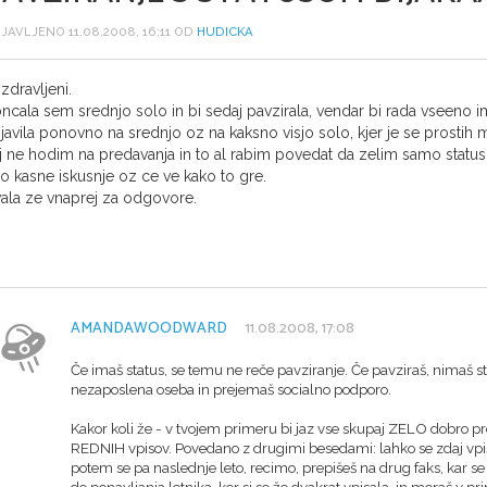
JAVLJENO 11.08.2008, 16:11 OD
HUDICKA
zdravljeni.
ncala sem srednjo solo in bi sedaj pavzirala, vendar bi rada vseeno im
ijavila ponovno na srednjo oz na kaksno visjo solo, kjer je se prostih
j ne hodim na predavanja in to al rabim povedat da zelim samo stat
o kasne iskusnje oz ce ve kako to gre.
ala ze vnaprej za odgovore.
AMANDAWOODWARD
11.08.2008, 17:08
Če imaš status, se temu ne reče pavziranje. Če pavziraš, nimaš st
nezaposlena oseba in prejemaš socialno podporo.
Kakor koli že - v tvojem primeru bi jaz vse skupaj ZELO dobro p
REDNIH vpisov. Povedano z drugimi besedami: lahko se zdaj vpišeš 
potem se pa naslednje leto, recimo, prepišeš na drug faks, kar se 
do ponavljanja letnika, ker si se že dvakrat vpisala, in moraš v pri