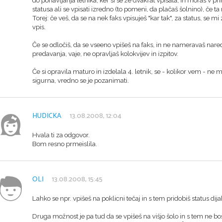
statusa ali se vpisati izredno (to pomeni, da plačaš šolnino), če 
Torej: če veš, da se na nek faks vpisuješ "kar tak", za status, se m
vpis.
Če se odločiš, da se vseeno vpišeš na faks, in ne nameravaš naredit
predavanja, vaje, ne opravljaš kolokvijev in izpitov.
Če si opravila maturo in izdelala 4. letnik, se - kolikor vem - ne 
sigurna, vredno se je pozanimati.
HUDICKA
13.08.2008, 12:04
Hvala ti za odgovor.
Bom resno prmeislila.
OLI
13.08.2008, 15:45
Lahko se npr. vpišeš na poklicni tečaj in s tem pridobiš status d
Druga možnost je pa tud da se vpišeš na višjo šolo in s tem ne boš