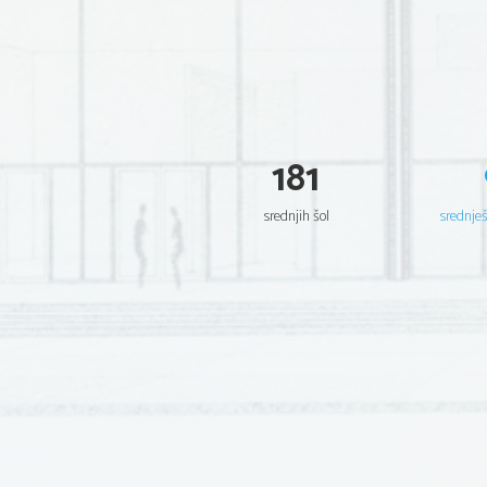
181
srednjih šol
srednje