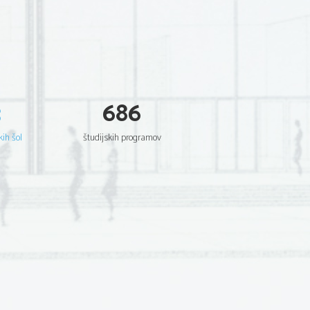
3
686
kih šol
študijskih programov