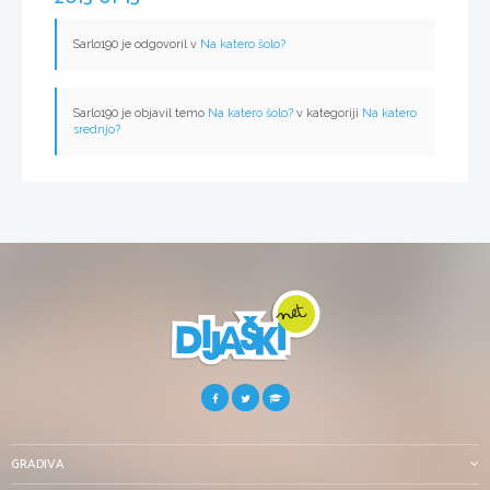
Sarlo190 je odgovoril v
Na katero šolo?
Sarlo190 je objavil temo
Na katero šolo?
v kategoriji
Na katero
srednjo?
GRADIVA