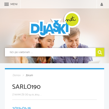
MENI
Domov
forum
SARLO190
Z NAMI ŽE OD 15.01.2013 ...
2013-01-15