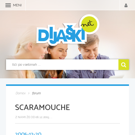
MENI
Domov
forum
SCARAMOUCHE
Z NAMI ŽE OD 06.12.2005 ...
2005-12-20