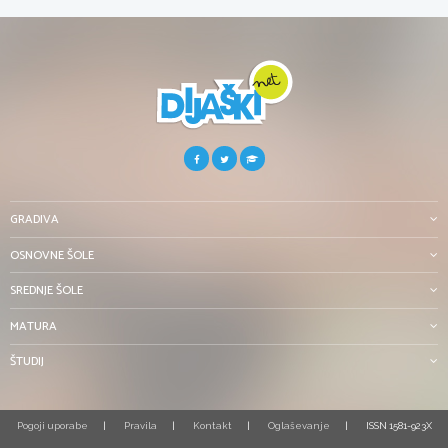
GRADIVA
OSNOVNE ŠOLE
SREDNJE ŠOLE
MATURA
ŠTUDIJ
Pogoji uporabe
Pravila
Kontakt
Oglaševanje
ISSN 1581-923X