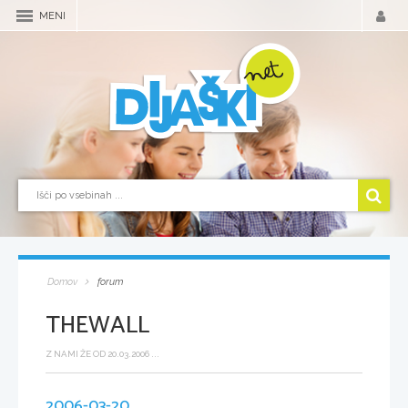
MENI
Domov
forum
THEWALL
Z NAMI ŽE OD 20.03.2006 ...
2006-03-20