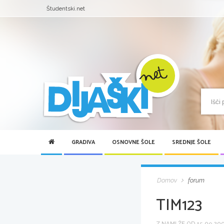
Študentski.net
GRADIVA
OSNOVNE ŠOLE
SREDNJE ŠOLE
Domov
forum
TIM123
Z NAMI ŽE OD 15.09.2007