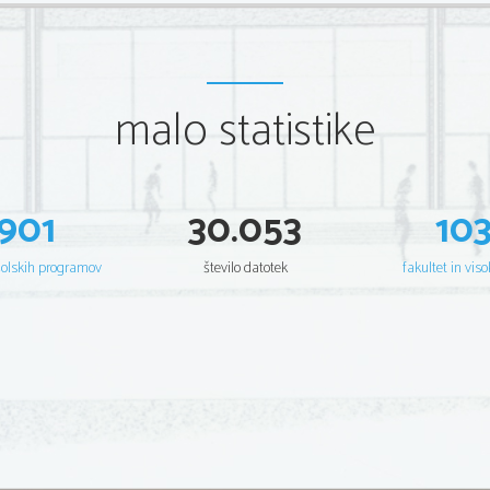
malo statistike
901
30.053
10
šolskih programov
število datotek
fakultet in viso