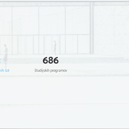
3
686
kih šol
študijskih programov