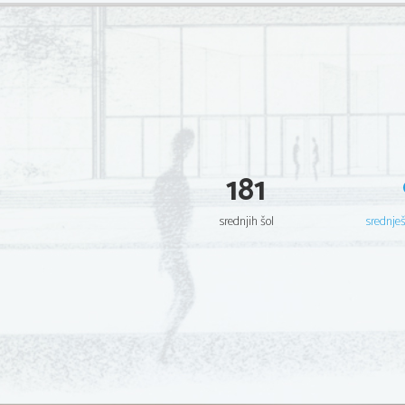
181
srednjih šol
srednje