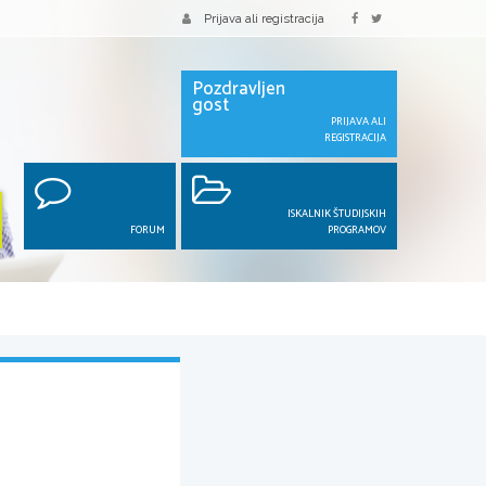
Prijava ali registracija
Pozdravljen
gost
PRIJAVA ALI
REGISTRACIJA
ISKALNIK ŠTUDIJSKIH
FORUM
PROGRAMOV