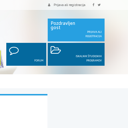
Prijava ali registracija
Pozdravljen
gost
PRIJAVA ALI
REGISTRACIJA
ISKALNIK ŠTUDIJSKIH
FORUM
PROGRAMOV