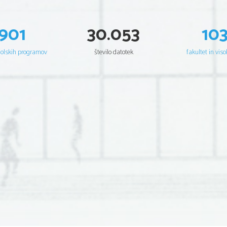
901
30.053
10
šolskih programov
število datotek
fakultet in viso