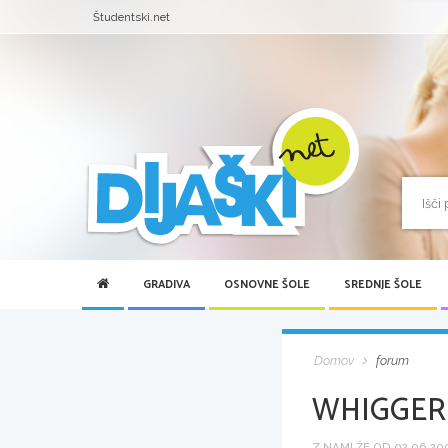
Študentski.net
GRADIVA
OSNOVNE ŠOLE
SREDNJE ŠOLE
Domov
forum
WHIGGER
Z NAMI ŽE OD 02.06.200