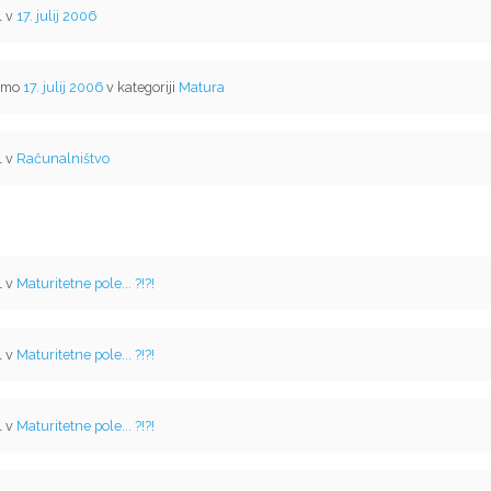
l v
17. julij 2006
temo
17. julij 2006
v kategoriji
Matura
l v
Računalništvo
l v
Maturitetne pole... ?!?!
l v
Maturitetne pole... ?!?!
l v
Maturitetne pole... ?!?!