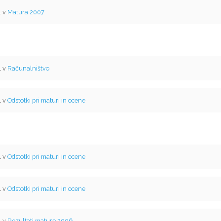
l v
Matura 2007
l v
Računalništvo
l v
Odstotki pri maturi in ocene
l v
Odstotki pri maturi in ocene
l v
Odstotki pri maturi in ocene
l v
Rezultati mature 2006