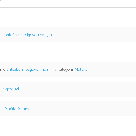
l v
pritožbe in odgovori na njih
temo
pritožbe in odgovori na njih
v kategoriji
Matura
l v
Vpogled
l v
Plačilo šolnine