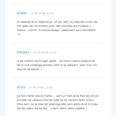
BARBIE
12.06.2006, 21:02
to čakanje je kr naporno ja :W jaz sem že zdaj tak živča, da
niti spat več ne morem prav, ker nonstop razmišljam o
maturi...ustnih, ki me še čakajo...predvsem pa o rezultatih
:o
PHEENKA
12.06.2006, 21:06
js pa nočem razmišljat sploh... se morm stalno prepričvat,
da ni čist nobenga pointa v tem d se sekiram, sam živci mi
bojo šli do takrat :)
BOGSI
13.06.2006, 22:35
joj folk mene isto to matra.....sam pr men je ta fora da sm jst
eno leto že zabluzu tko da zdej če ne nardim bom znoru
D)no sam za razliko od prejšnga leta sam letos dost bl znau
tko da upam da bo kej.....usem želim velik uspeha ;)