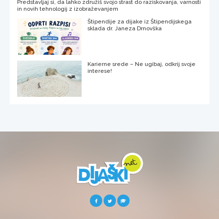
Predstavljaj si, da lahko združiš svojo strast do raziskovanja, varnosti
in novih tehnologij z izobraževanjem
Štipendije za dijake iz Štipendijskega
sklada dr. Janeza Drnovška
Karierne srede – Ne ugibaj, odkrij svoje
interese!