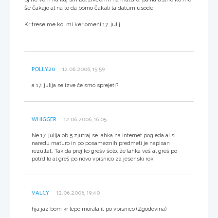
še čakajo al na to da bomo čakali ta datum usode.
Kr trese me kol mi ker omeni 17. julij
POLLY20
12.06.2006, 15:59
a 17. julija se izve če smo sprejeti?
WHIGGER
12.06.2006, 16:05
Ne 17. julija ob 5 zjutraj se lahka na internet pogleda al si
naredu maturo in po posameznih predmeti je napisan
rezultat, Tak da prej ko grešv šolo, že lahka veš al greš po
potrdilo al greš po novo vpisnico za jesenski rok.
VALCY
12.06.2006, 19:40
hja jaz bom kr lepo morala it po vpisnico (Zgodovina)