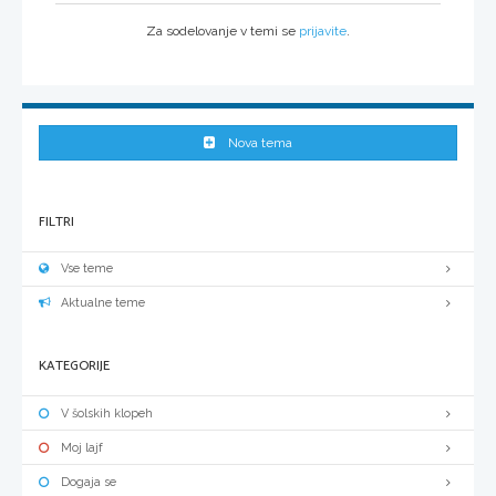
Za sodelovanje v temi se
prijavite
.
Nova tema
FILTRI
Vse teme
Aktualne teme
KATEGORIJE
V šolskih klopeh
Moj lajf
Dogaja se