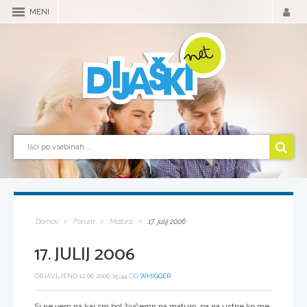
MENI
Domov
Forum
Matura
17. julij 2006
17. JULIJ 2006
OBJAVLJENO 12.06.2006, 15:44 OD
WHIGGER
Sj ne vem na kaj sm bol živčemn na maturo, pa na ustne ko me