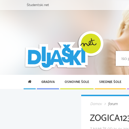
Študentski.net
GRADIVA
OSNOVNE ŠOLE
SREDNJE ŠOLE
Domov
forum
ZOGICA12
Z NAMI ŽE OD 25.05.2015