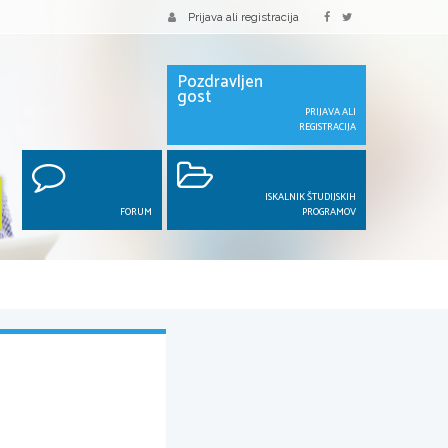
Prijava ali registracija
Pozdravljen
gost
PRIJAVA ALI
REGISTRACIJA
ISKALNIK ŠTUDIJSKIH
FORUM
PROGRAMOV