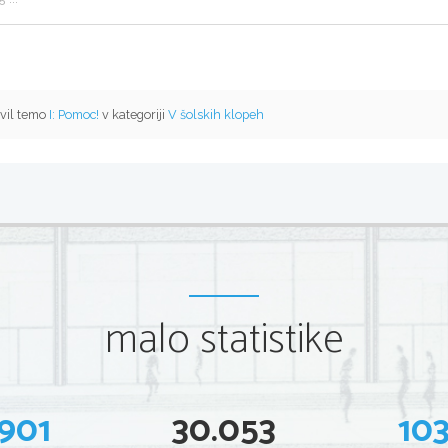
avil temo
I: Pomoc!
v kategoriji
V šolskih klopeh
malo statistike
901
30.053
10