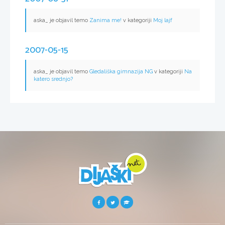
aska_ je objavil temo
Zanima me!
v kategoriji
Moj lajf
2007-05-15
aska_ je objavil temo
Gledališka gimnazija NG
v kategoriji
Na
katero srednjo?