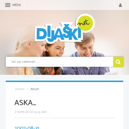
MENI
Domov
forum
ASKA_
Z NAMI ŽE OD 15.05.2007 ...
2007-08-31