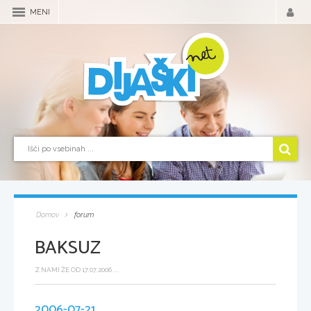
MENI
Domov
forum
BAKSUZ
Z NAMI ŽE OD 17.07.2006 ...
2006-07-21