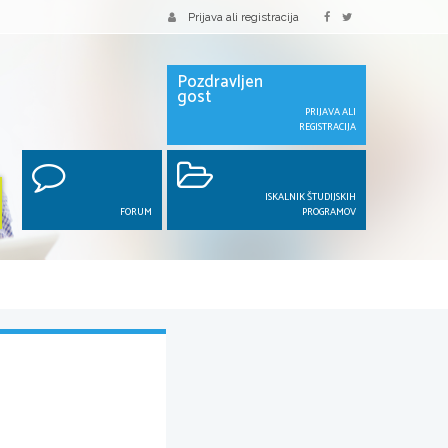
Prijava ali registracija
Pozdravljen
gost
PRIJAVA ALI
REGISTRACIJA
ISKALNIK ŠTUDIJSKIH
FORUM
PROGRAMOV