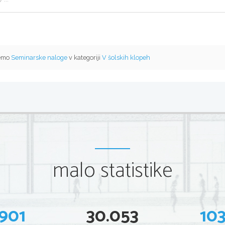
temo
Seminarske naloge
v kategoriji
V šolskih klopeh
malo statistike
901
30.053
10