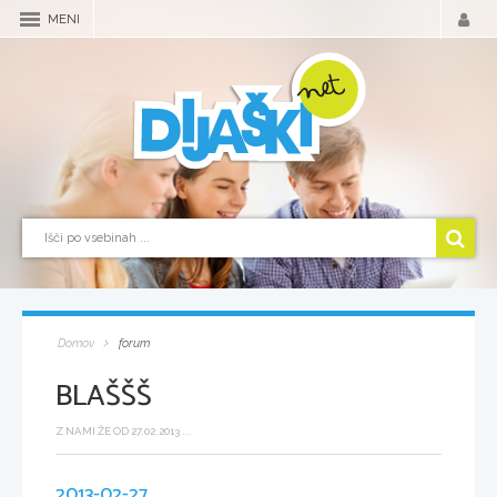
MENI
Domov
forum
BLAŠŠŠ
Z NAMI ŽE OD 27.02.2013 ...
2013-02-27