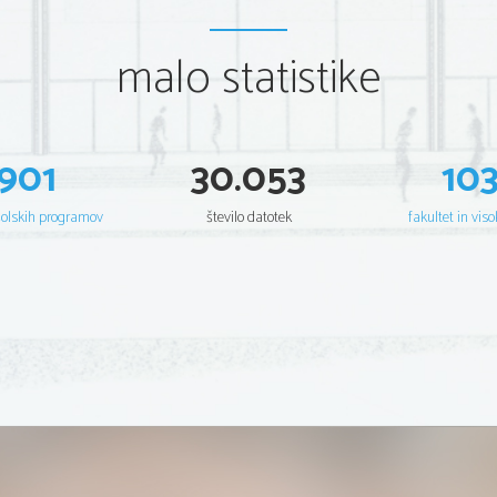
malo statistike
901
30.053
10
šolskih programov
število datotek
fakultet in viso