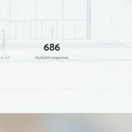
3
686
kih šol
študijskih programov