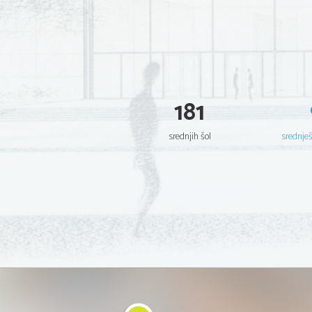
181
srednjih šol
srednje