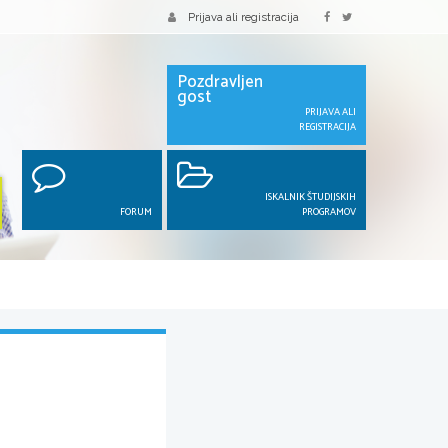
Prijava ali registracija
Pozdravljen
gost
PRIJAVA ALI
REGISTRACIJA
ISKALNIK ŠTUDIJSKIH
FORUM
PROGRAMOV