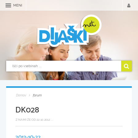
MENI
Domov
forum
DK028
Z NAMI ŽE OD 22.10.2012 ...
2012-10-22