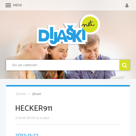
MENI
Domov
forum
HECKER911
Z NAMI ŽE OD 02.11.2012 ...
2012-11-22