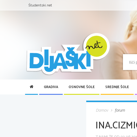
Študentski.net
GRADIVA
OSNOVNE ŠOLE
SREDNJE ŠOLE
Domov
forum
INA.CIZMI
Z NAMI ŽE OD 02.06.2013