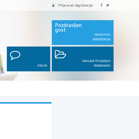
Prijava ali registracija
Pozdravljen
gost
PRIJAVA ALI
REGISTRACIJA
ISKALNIK ŠTUDIJSKIH
FORUM
PROGRAMOV