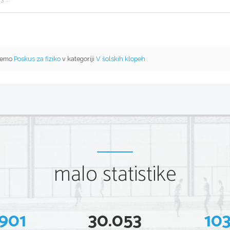
 temo
Poskus za fiziko
v kategoriji
V šolskih klopeh
malo statistike
901
30.053
10