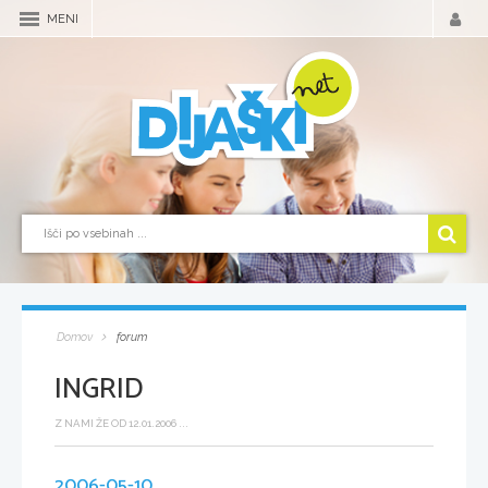
MENI
Domov
forum
INGRID
Z NAMI ŽE OD 12.01.2006 ...
2006-05-10