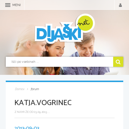
MENI
Domov
forum
KATJA.VOGRINEC
Z NAMI ŽE OD 03.09.2013 ...
2013-09-03