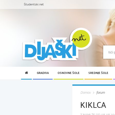
Študentski.net
GRADIVA
OSNOVNE ŠOLE
SREDNJE ŠOLE
Domov
forum
KIKLCA
Z NAMI ŽE OD 08.08.200