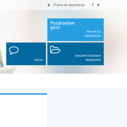
Prijava ali registracija
Pozdravljen
gost
PRIJAVA ALI
REGISTRACIJA
ISKALNIK ŠTUDIJSKIH
FORUM
PROGRAMOV