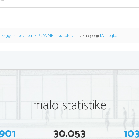
o
Knjige za prvi letnik PRAVNE fakultete v LJ
v kategoriji
Mali oglasi
malo statistike
901
30.053
10