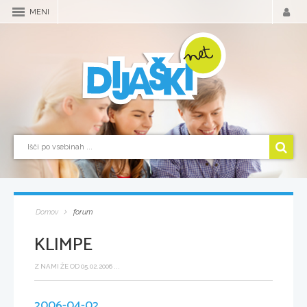
MENI
Domov
forum
KLIMPE
Z NAMI ŽE OD 05.02.2006 ...
2006-04-02