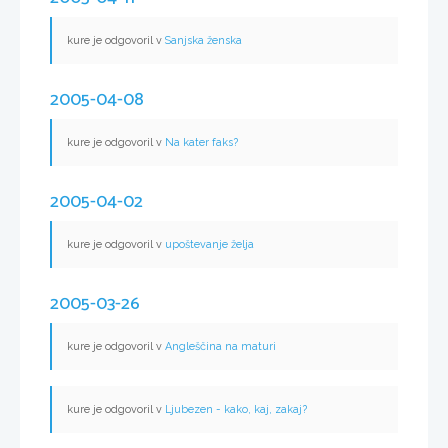
kure je odgovoril v
Sanjska ženska
2005-04-08
kure je odgovoril v
Na kater faks?
2005-04-02
kure je odgovoril v
upoštevanje želja
2005-03-26
kure je odgovoril v
Angleščina na maturi
kure je odgovoril v
Ljubezen - kako, kaj, zakaj?