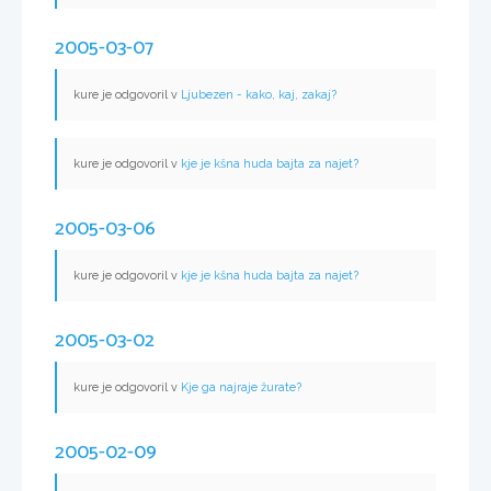
2005-03-07
kure je odgovoril v
Ljubezen - kako, kaj, zakaj?
kure je odgovoril v
kje je kšna huda bajta za najet?
2005-03-06
kure je odgovoril v
kje je kšna huda bajta za najet?
2005-03-02
kure je odgovoril v
Kje ga najraje žurate?
2005-02-09