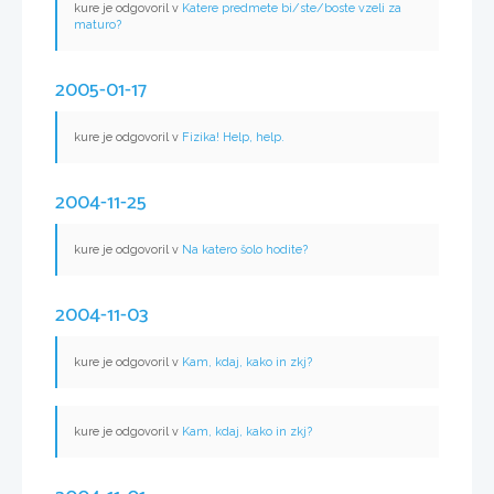
kure je odgovoril v
Katere predmete bi/ste/boste vzeli za
maturo?
2005-01-17
kure je odgovoril v
Fizika! Help, help.
2004-11-25
kure je odgovoril v
Na katero šolo hodite?
2004-11-03
kure je odgovoril v
Kam, kdaj, kako in zkj?
kure je odgovoril v
Kam, kdaj, kako in zkj?