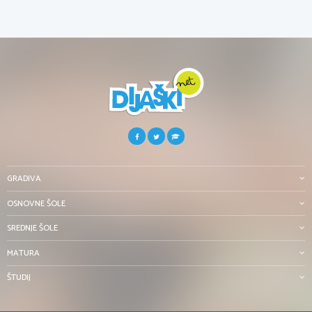
GRADIVA
OSNOVNE ŠOLE
SREDNJE ŠOLE
MATURA
ŠTUDIJ