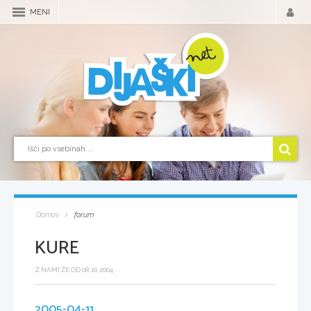
MENI
Domov
forum
KURE
Z NAMI ŽE OD 08.10.2004 ...
2005-04-11