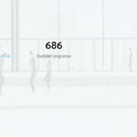
3
686
kih šol
študijskih programov