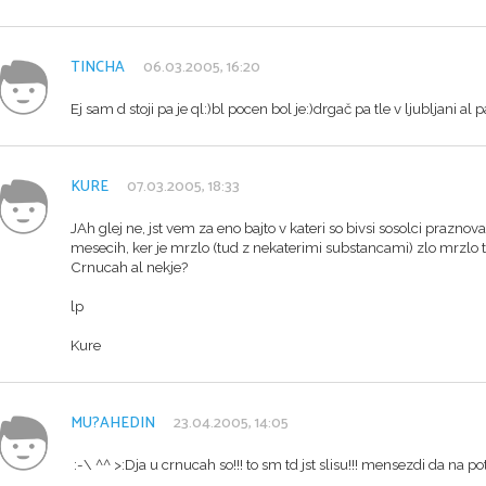
TINCHA
06.03.2005, 16:20
Ej sam d stoji pa je ql:)bl pocen bol je:)drgač pa tle v ljubljani al 
KURE
07.03.2005, 18:33
JAh glej ne, jst vem za eno bajto v kateri so bivsi sosolci praznova
mesecih, ker je mrzlo (tud z nekaterimi substancami) zlo mrzlo 
Crnucah al nekje?
lp
Kure
MU?AHEDIN
23.04.2005, 14:05
:-\ ^^ >:Dja u crnucah so!!! to sm td jst slisu!!! mensezdi da na poti