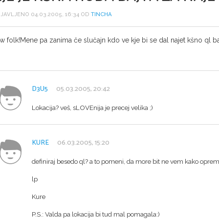
JAVLJENO 04.03.2005, 16:34 OD
TINCHA
w folk!Mene pa zanima če slučajn kdo ve kje bi se dal najet kšno ql ba
D3U5
05.03.2005, 20:42
Lokacija? veš, sLOVEnija je precej velika ;)
KURE
06.03.2005, 15:20
definiraj besedo ql? a to pomeni, da more bit ne vem kako opremlj
lp
Kure
P.S.: Valda pa lokacija bi tud mal pomagala:)