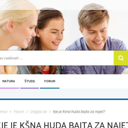
MATURA
ŠTUDIJ
FORUM
omov
Forum
Dogaja se
kje je kšna huda bajta za najet?
JE JE KŠNA HUDA BAJTA ZA NAJE