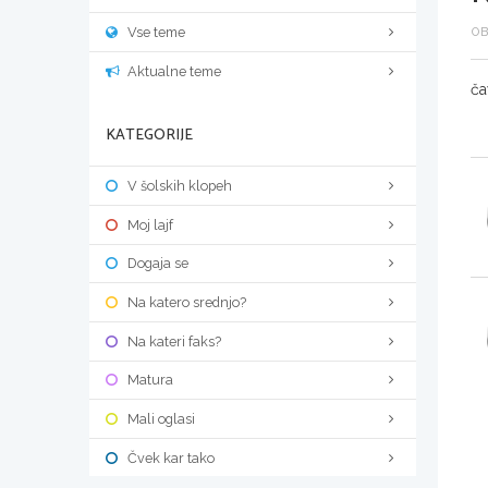
Vse teme
OB
Aktualne teme
ča
KATEGORIJE
V šolskih klopeh
Moj lajf
Dogaja se
Na katero srednjo?
Na kateri faks?
Matura
Mali oglasi
Čvek kar tako