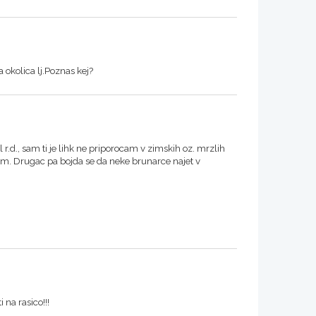
pa okolica lj.Poznas kej?
l r.d., sam ti je lihk ne priporocam v zimskih oz. mrzlih
tm. Drugac pa bojda se da neke brunarce najet v
 na rasico!!!