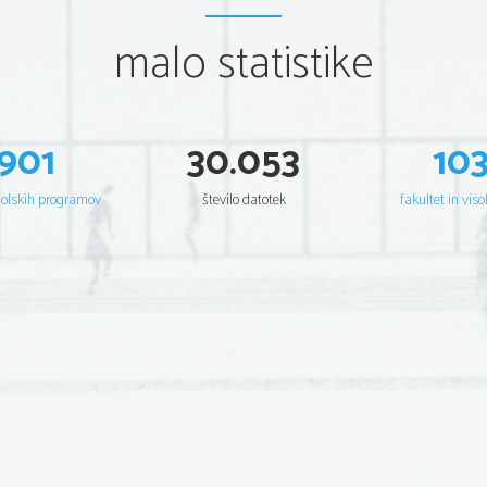
malo statistike
901
30.053
10
šolskih programov
število datotek
fakultet in viso