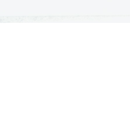
ATURA
ŠTUDIJ
lošna matura
Iskalnik študijskih programov
turitetni tečaj
Univerze
klicna matura
Fakultete in visoke šole
ogled v pole in ugovor
Višje šole
Razpisi za vpis