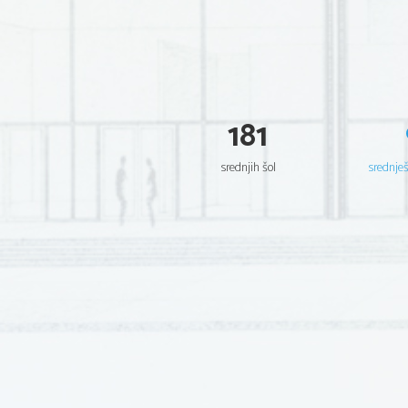
181
srednjih šol
srednje