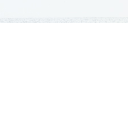
GRADIVA
Šolska gradiva
Pošlji datoteke
Seznam donatorjev
Najbolje ocenjena
Največkrat prenešena