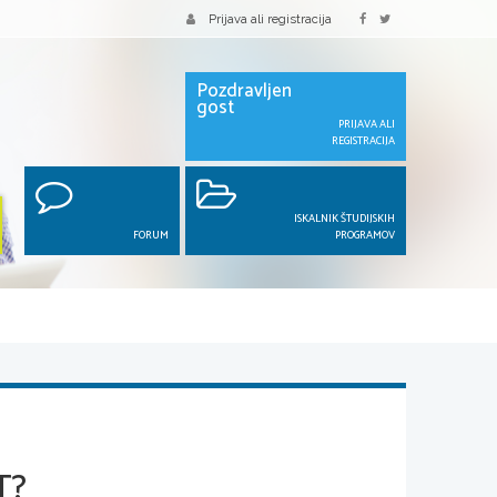
Prijava ali registracija
Pozdravljen
gost
PRIJAVA ALI
REGISTRACIJA
ISKALNIK ŠTUDIJSKIH
FORUM
PROGRAMOV
T?