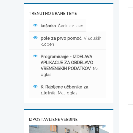
TRENUTNO BRANE TEME
košarka
: Čvek kar tako
pole za prvo pomoč
: V šolskih
klopeh
Programiranje - IZDELAVA
APLIKACIJE ZA OBDELAVO
VREMENSKIH PODATKOV
: Mali
oglasi
K: Rabljene učbenike za
1.letnik
: Mali oglasi
IZPOSTAVLJENE VSEBINE