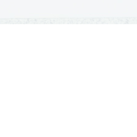
OSNOVNE ŠOLE
SREDNJE ŠOLE
M
Seznam osnovnih šol
Iskalnik SŠ programov
Sp
Osnovnošolski koledar
Srednje šole po regijah
Ma
Nacionalno preverjanje znanja
Vpis v srednje šole
Po
Tretji predmet NPZ
Srednješolski koledar
Vp
Dijaški domovi