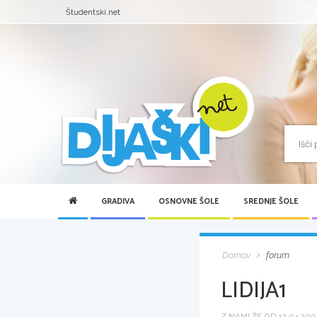
Študentski.net
GRADIVA
OSNOVNE ŠOLE
SREDNJE ŠOLE
Domov
forum
LIDIJA1
Z NAMI ŽE OD 12.04.2006