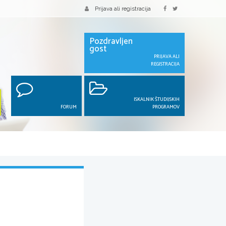
Prijava ali registracija
Pozdravljen
gost
PRIJAVA ALI
REGISTRACIJA
ISKALNIK ŠTUDIJSKIH
FORUM
PROGRAMOV