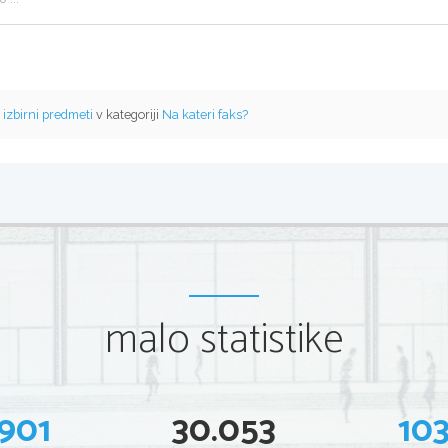
o
izbirni predmeti
v kategoriji
Na kateri faks?
malo statistike
901
30.053
10