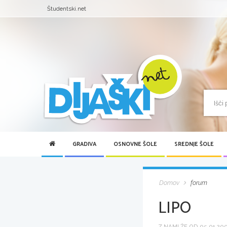
Študentski.net
GRADIVA
OSNOVNE ŠOLE
SREDNJE ŠOLE
Domov
forum
LIPO
Z NAMI ŽE OD 05.01.2005