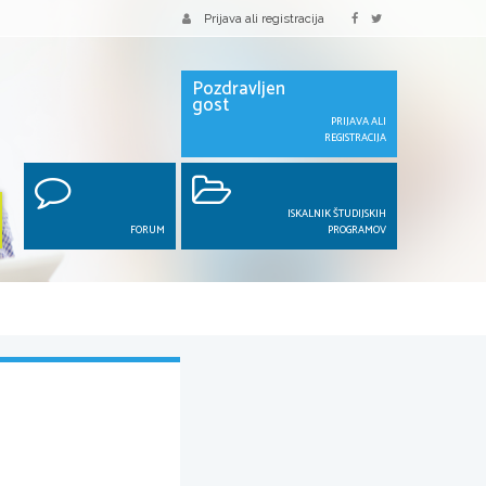
Prijava ali registracija
Pozdravljen
gost
PRIJAVA ALI
REGISTRACIJA
ISKALNIK ŠTUDIJSKIH
FORUM
PROGRAMOV