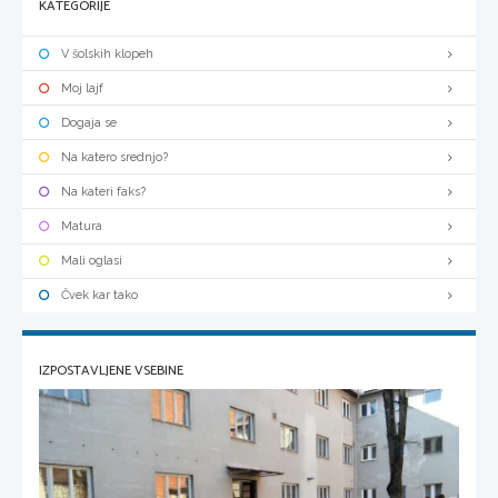
KATEGORIJE
V šolskih klopeh
Moj lajf
Dogaja se
Na katero srednjo?
Na kateri faks?
Matura
Mali oglasi
Čvek kar tako
IZPOSTAVLJENE VSEBINE