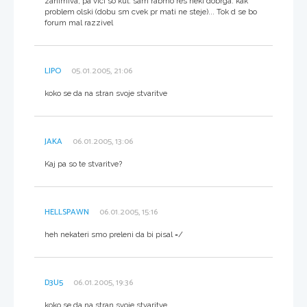
zanimiva, pa vici so kul. sam rabmo res neki dobrga. kak
problem olski (dobu sm cvek pr mati ne steje)... Tok d se bo
forum mal razzivel
LIPO
05.01.2005, 21:06
koko se da na stran svoje stvaritve
JAKA
06.01.2005, 13:06
Kaj pa so te stvaritve?
HELLSPAWN
06.01.2005, 15:16
heh nekateri smo preleni da bi pisal =/
D3U5
06.01.2005, 19:36
koko se da na stran svoje stvaritve