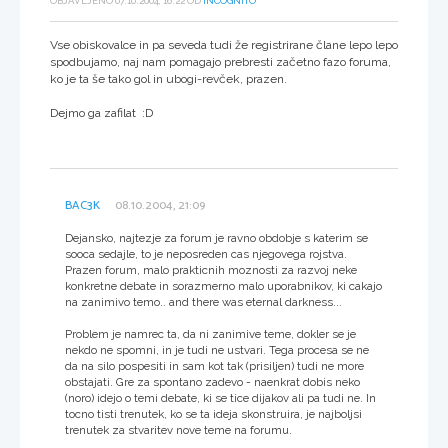
OBJAVLJENO 07.10.2004, 16:22 OD
INCOGNITO
Vse obiskovalce in pa seveda tudi že registrirane člane lepo lepo
spodbujamo, naj nam pomagajo prebresti začetno fazo foruma,
ko je ta še tako gol in ubogi-revček, prazen.
Dejmo ga zafilat :D
BAC3K
08.10.2004, 21:09
Dejansko, najtezje za forum je ravno obdobje s katerim se
sooca sedajle, to je neposreden cas njegovega rojstva.
Prazen forum, malo prakticnih moznosti za razvoj neke
konkretne debate in sorazmerno malo uporabnikov, ki cakajo
na zanimivo temo.. and there was eternal darkness...
Problem je namrec ta, da ni zanimive teme, dokler se je
nekdo ne spomni, in je tudi ne ustvari. Tega procesa se ne
da na silo pospesiti in sam kot tak (prisiljen) tudi ne more
obstajati. Gre za spontano zadevo - naenkrat dobis neko
(noro) idejo o temi debate, ki se tice dijakov ali pa tudi ne. In
tocno tisti trenutek, ko se ta ideja skonstruira, je najboljsi
trenutek za stvaritev nove teme na forumu.