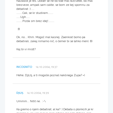
Nazalost je res. Dokler se ne bo tole mal razcvetel, bo mal
brezveze, ampak sam cakte, se bom ze kej spomnu za
debatirat :) ....
........Cak, se kr studiram.......
.....Ugh.....
........Pizda sm brez idej!........
:B
Ok, no... Khm. Mogoč mal kasnej. Zaenkrat bomo pa
debatirali, zakaj nimamo nič, o čemer bi se lahko menl 8)
Kaj bi vi mislt?
INCOGNITO
14.10.2004, 19:37
Hehe, D3U5, a ti mogoče poznaš kakšnega Zupa? =)
D3U5
14.10.2004, 19:39
Ummm... Nitit ne. :-\
Ka gremo o njem debatirat, al ka? :) Debata o plonkcih je kr