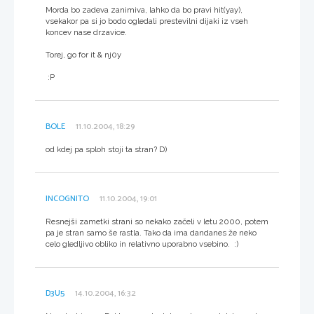
Morda bo zadeva zanimiva, lahko da bo pravi hit(yay),
vsekakor pa si jo bodo ogledali prestevilni dijaki iz vseh
koncev nase drzavice.
Torej, go for it & nj0y
:P
BOLE
11.10.2004, 18:29
od kdej pa sploh stoji ta stran? D)
INCOGNITO
11.10.2004, 19:01
Resnejši zametki strani so nekako začeli v letu 2000, potem
pa je stran samo še rastla. Tako da ima dandanes že neko
celo gledljivo obliko in relativno uporabno vsebino. :)
D3U5
14.10.2004, 16:32