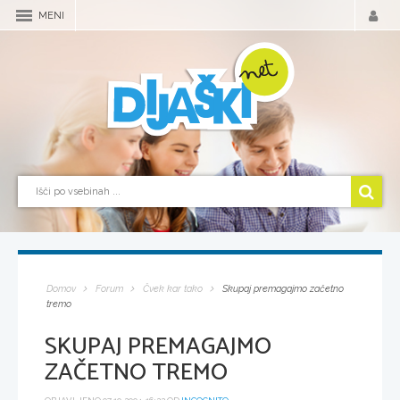
MENI
Domov
Forum
Čvek kar tako
Skupaj premagajmo začetno
tremo
SKUPAJ PREMAGAJMO
ZAČETNO TREMO