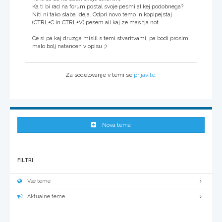
Ka ti bi rad na forum postal svoje pesmi al kej podobnega?
Niti ni tako slaba ideja. Odpri novo temo in kopipejstaj
(CTRL+C in CTRL+V) pesem ali kaj ze mas tja not...
Ce si pa kaj druzga mislil s temi stvaritvami, pa bodi prosim
malo bolj natancen v opisu ;)
Za sodelovanje v temi se
prijavite
.
Nova tema
FILTRI
Vse teme
Aktualne teme