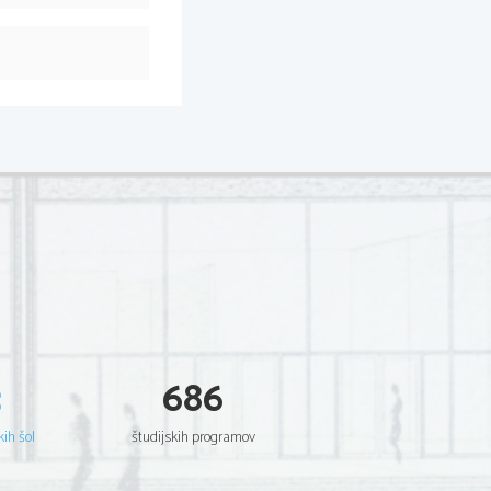
3
686
kih šol
študijskih programov