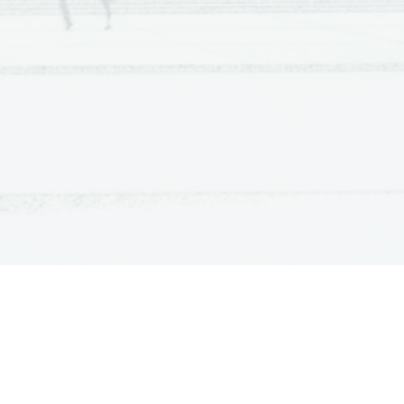
ATURA
ŠTUDIJ
lošna matura
Iskalnik študijskih programov