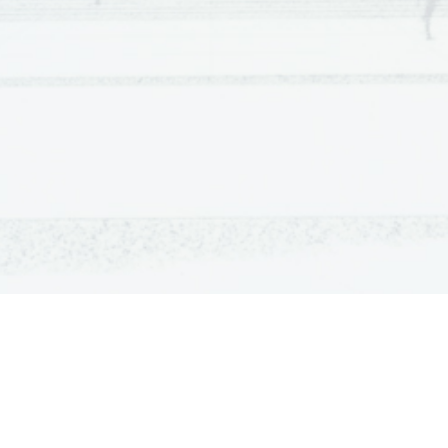
OSNOVNE ŠOLE
SREDNJE ŠOLE
M
Seznam osnovnih šol
Iskalnik SŠ programov
Sp