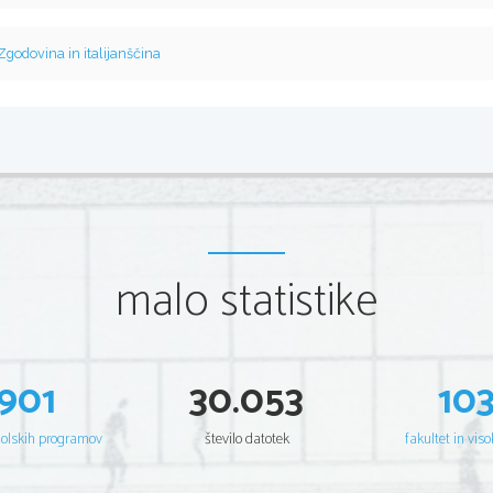
Zgodovina in italijanščina
malo statistike
901
30.053
10
šolskih programov
število datotek
fakultet in viso