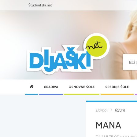
Študentski.net
GRADIVA
OSNOVNE ŠOLE
SREDNJE ŠOLE
Domov
forum
MANA
Z NAMI ŽE OD 12.04.2006