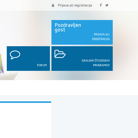
Prijava ali registracija
Pozdravljen
gost
PRIJAVA ALI
REGISTRACIJA
ISKALNIK ŠTUDIJSKIH
FORUM
PROGRAMOV