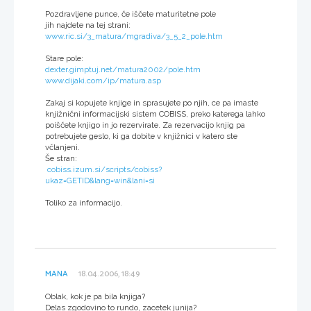
Pozdravljene punce, če iščete maturitetne pole
jih najdete na tej strani:
www.ric.si/3_matura/mgradiva/3_5_2_pole.htm
Stare pole:
dexter.gimptuj.net/matura2002/pole.htm
www.dijaki.com/ip/matura.asp
Zakaj si kopujete knjige in sprasujete po njih, ce pa imaste
knjižnični informacijski sistem COBISS, preko katerega lahko
poiščete knjigo in jo rezervirate. Za rezervacijo knjig pa
potrebujete geslo, ki ga dobite v knjižnici v katero ste
včlanjeni.
Še stran:
cobiss.izum.si/scripts/cobiss?
ukaz=GETID&lang=win&lani=si
Toliko za informacijo.
MANA
18.04.2006, 18:49
Oblak, kok je pa bila knjiga?
Delas zgodovino to rundo, zacetek junija?