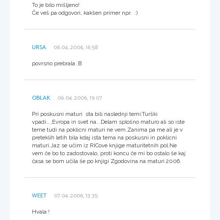
To je bilo mišljeno!
Če veš pa odgovori, kakšen primer npr. :)
URSA
06.04.2006, 16:58
povrsno prebrala :B
OBLAK
06.04.2006, 19:07
Pri poskusni maturi sta bili naslednji temi:Turški
vpadi...,Evropa in svet na...Delam splošno maturo ali so iste
teme tudi na poklicni maturi ne vem.Zanima pa me ali je v
preteklih letih bila kdaj ista tema na poskusni in poklicni
maturi.Jaz se učim iz RICove knjige maturitetnih pol.Ne
vem če bo to zadostovalo, proti koncu če mi bo ostalo še kaj
časa se bom učila še po knjigi Zgodovina na maturi 2006.
WEET
07.04.2006, 13:35
Hvala !