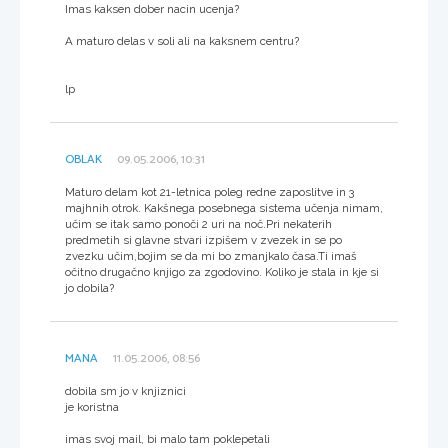
Imas kaksen dober nacin ucenja?
A maturo delas v soli ali na kaksnem centru?
lp
OBLAK
09.05.2006, 10:31
Maturo delam kot 21-letnica poleg redne zaposlitve in 3
majhnih otrok. Kakšnega posebnega sistema učenja nimam,
učim se itak samo ponoči 2 uri na noč.Pri nekaterih
predmetih si glavne stvari izpišem v zvezek in se po
zvezku učim,bojim se da mi bo zmanjkalo časa.Ti imaš
očitno drugačno knjigo za zgodovino. Koliko je stala in kje si
jo dobila?
MANA
11.05.2006, 08:56
dobila sm jo v knjiznici
je koristna
imas svoj mail, bi malo tam poklepetali