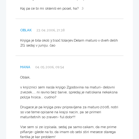
Kaj pa ce bi mi sklenili en posel, ha? :)
OBLAK
23.04.2006, 21:38
Knjiga je bila okoli 3 tisoč tolarjev.Delam maturo v dveh delih
ZG sedaj v juniju. čao
MANA
04.05.2006, 09:54
Oblak,
v knjiznici sem nasla knjigo Zgodovina na maturi- delovni
zvezek.... ni ravno bez barve, spredaj je natiskana nekaksna
polzja hisica... cudno?
Drugace je pa knjiga prav pripravljena za maturo 2006, notri
so vse teme opisane na krajsi nacin, pa se primeri
maturitetnih so zraven- ful dobr!!!
Vse sem si ze izpisala, sedaj pa samo cakam, da me prime
piflanje- glede na to, da imam ob sebi stiri mesece starega
fantka je kar problem!