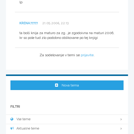
lp
KRENA77777
21.05.2006, 22:13
ta bolš knija za maturo za zg...je zgodoivna na maturi 2006,
kr so pole tud zlo podobno oblikovane po tej knjigi
Za sodelovanje v temi se
prijavite
.
Nova tema
FILTRI
Vse teme
Aktualne teme