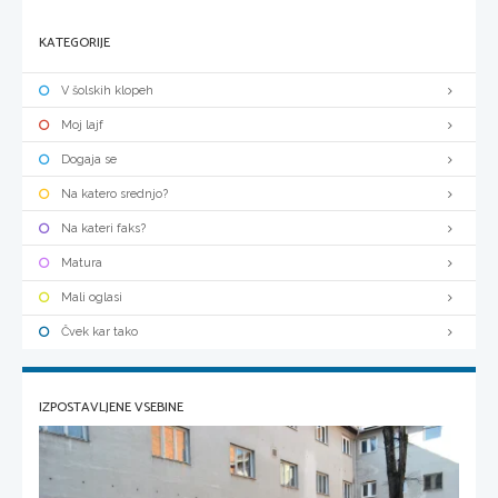
KATEGORIJE
V šolskih klopeh
Moj lajf
Dogaja se
Na katero srednjo?
Na kateri faks?
Matura
Mali oglasi
Čvek kar tako
IZPOSTAVLJENE VSEBINE