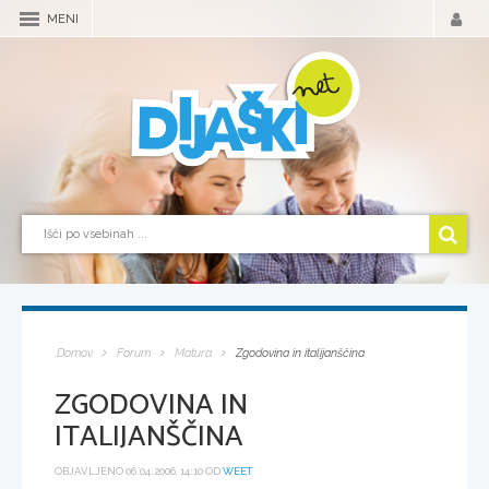
MENI
Domov
Forum
Matura
Zgodovina in italijanščina
ZGODOVINA IN
ITALIJANŠČINA
OBJAVLJENO 06.04.2006, 14:10 OD
WEET