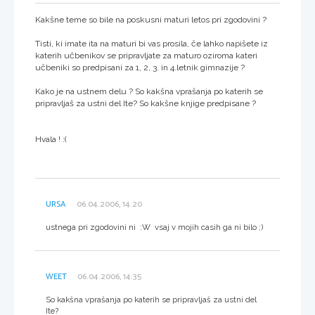
Kakšne teme so bile na poskusni maturi letos pri zgodovini ?
Tisti, ki imate ita na maturi bi vas prosila, če lahko napišete iz
katerih učbenikov se pripravljate za maturo oziroma kateri
učbeniki so predpisani za 1, 2, 3. in 4.letnik gimnazije ?
Kako je na ustnem delu ? So kakšna vprašanja po katerih se
pripravljaš za ustni del Ite? So kakšne knjige predpisane ?
Hvala ! :(
URSA
06.04.2006, 14:20
ustnega pri zgodovini ni :W vsaj v mojih casih ga ni bilo ;)
WEET
06.04.2006, 14:35
So kakšna vprašanja po katerih se pripravljaš za ustni del
Ite?