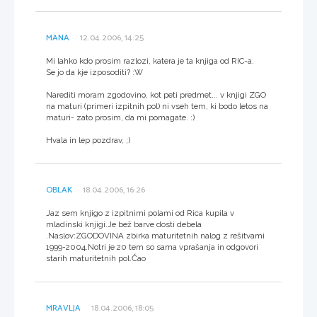
MANA
12.04.2006, 14:25
Mi lahko kdo prosim razlozi, katera je ta knjiga od RIC-a.
Se jo da kje izposoditi? :W
Narediti moram zgodovino, kot peti predmet... v knjigi ZGO
na maturi (primeri izpitnih pol) ni vseh tem, ki bodo letos na
maturi- zato prosim, da mi pomagate. :)
Hvala in lep pozdrav, ;)
OBLAK
18.04.2006, 16:26
Jaz sem knjigo z izpitnimi polami od Rica kupila v
mladinski knjigi.Je bež barve dosti debela
.Naslov:ZGODOVINA zbirka maturitetnih nalog z rešitvami
1999-2004.Notri je 20 tem so sama vprašanja in odgovori
starih maturitetnih pol.Čao
MRAVLJA
18.04.2006, 18:05