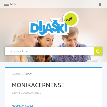
MENI
Domov
forum
MONIKACERNENSE
Z NAMI ŽE OD 04.06.2012 ...
2012-06-04