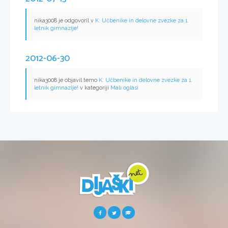
nika3008 je odgovoril v
K: Učbenike in delovne zvezke za 1.
letnik gimnazije!
2012-06-30
nika3008 je objavil temo
K: Učbenike in delovne zvezke za 1.
letnik gimnazije!
v kategoriji
Mali oglasi