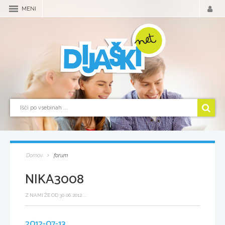
MENI
Domov
forum
NIKA3008
Z NAMI ŽE OD 30.06.2012 ...
2012-07-13