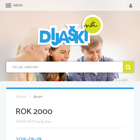
MENI
Domov
forum
ROK 2000
Z NAMI ŽE OD 19.05.2015 ...
2015-05-19