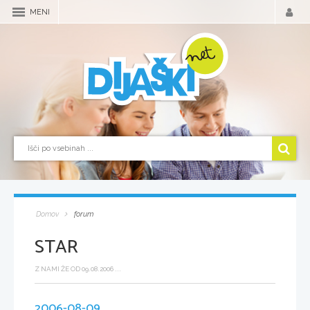
MENI
Domov
forum
STAR
Z NAMI ŽE OD 09.08.2006 ...
2006-08-09