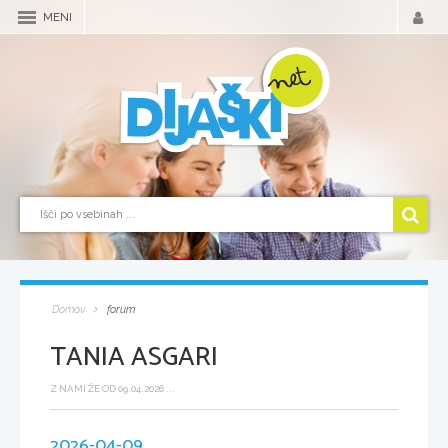
MENI
Domov
forum
TANIA ASGARI
Z NAMI ŽE OD 09.04.2026 ...
2026-04-09