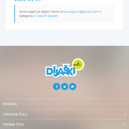
tania asgari je objavil temo
tania.asgari21@gmail.com
v
kategoriji
V šolskih klopeh
GRADIVA
OSNOVNE ŠOLE
SREDNJE ŠOLE