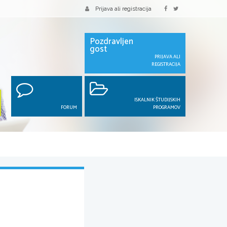
Prijava ali registracija
Pozdravljen
gost
PRIJAVA ALI
REGISTRACIJA
ISKALNIK ŠTUDIJSKIH
FORUM
PROGRAMOV