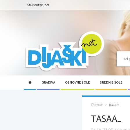
Študentski.net
GRADIVA
OSNOVNE ŠOLE
SREDNJE ŠOLE
Domov
forum
TASAA_
Z NAMI ŽE OD 27.04.2007 