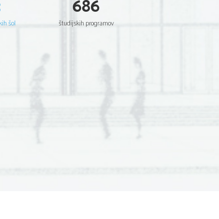
3
686
kih šol
študijskih programov