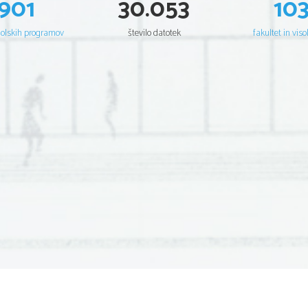
901
30.053
10
šolskih programov
število datotek
fakultet in viso