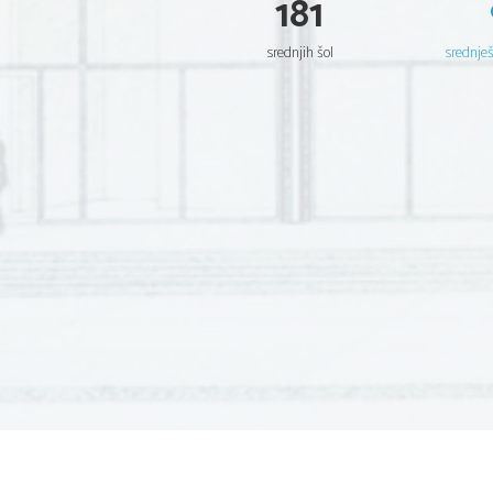
181
srednjih šol
srednje