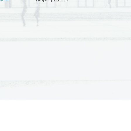
kih šol
študijskih programov