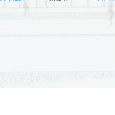
šolskih programov
število datotek
fakultet in viso