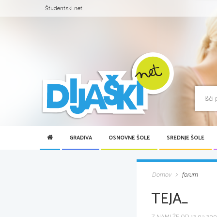
Študentski.net
GRADIVA
OSNOVNE ŠOLE
SREDNJE ŠOLE
Domov
forum
TEJA_
Z NAMI ŽE OD 12.03.2007