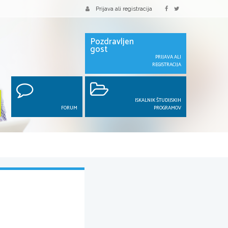
Prijava ali registracija
Pozdravljen
gost
PRIJAVA ALI
REGISTRACIJA
ISKALNIK ŠTUDIJSKIH
FORUM
PROGRAMOV