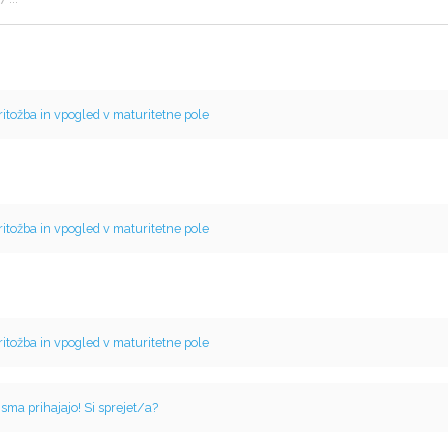
ritožba in vpogled v maturitetne pole
ritožba in vpogled v maturitetne pole
ritožba in vpogled v maturitetne pole
isma prihajajo! Si sprejet/a?