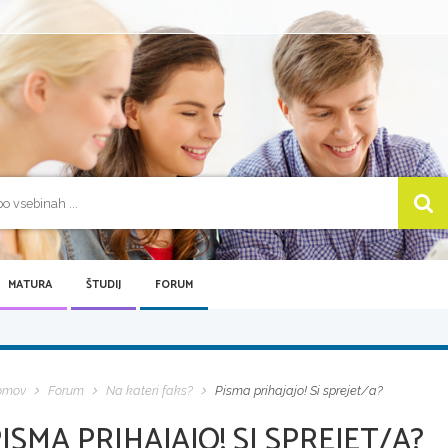
MATURA
ŠTUDIJ
FORUM
omov
Forum
Na kateri faks?
Pisma prihajajo! Si sprejet/a?
ISMA PRIHAJAJO! SI SPREJET/A?