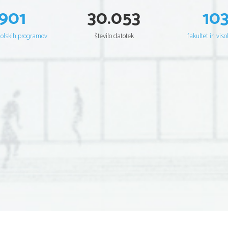
901
30.053
10
šolskih programov
število datotek
fakultet in viso