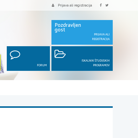
Prijava ali registracija
Pozdravljen
gost
PRIJAVA ALI
REGISTRACIJA
ISKALNIK ŠTUDIJSKIH
FORUM
PROGRAMOV