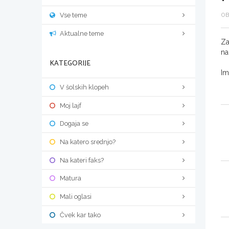
Vse teme
OB
Aktualne teme
Za
na
KATEGORIJE
Im
V šolskih klopeh
Moj lajf
Dogaja se
Na katero srednjo?
Na kateri faks?
Matura
Mali oglasi
Čvek kar tako