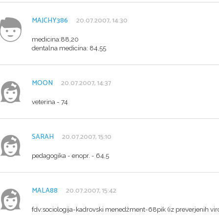
MAJCHY386
20.07.2007, 14:30
medicina:88,20
dentalna medicina: 84,55
MOON
20.07.2007, 14:37
veterina - 74
SARAH
20.07.2007, 15:10
pedagogika - enopr. - 64,5
MALA88
20.07.2007, 15:42
fdv:sociologija-kadrovski menedžment-68pik (iz preverjenih viro