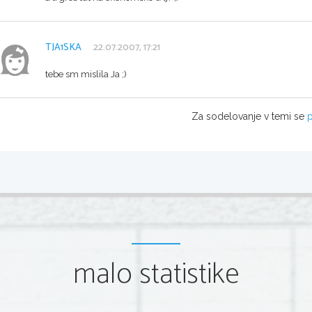
TJA1SKA
22.07.2007, 17:21
tebe sm mislila Ja ;)
Za sodelovanje v temi se
p
malo statistike