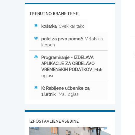
TRENUTNO BRANE TEME
košarka
: Čvek kar tako
pole za prvo pomoč
: V šolskih
klopeh
Programiranje - IZDELAVA
APLIKACIJE ZA OBDELAVO
VREMENSKIH PODATKOV
: Mali
oglasi
K: Rabljene učbenike za
1.letnik
: Mali oglasi
IZPOSTAVLJENE VSEBINE