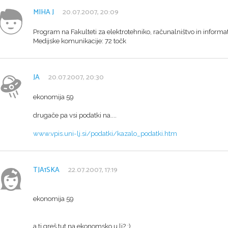
MIHA J
20.07.2007, 20:09
Program na Fakulteti za elektrotehniko, računalništvo in informa
Medijske komunikacije: 72 točk
JA
20.07.2007, 20:30
ekonomija 59
drugače pa vsi podatki na....
www.vpis.uni-lj.si/podatki/kazalo_podatki.htm
TJA1SKA
22.07.2007, 17:19
ekonomija 59
a ti greš tut na ekonomsko u lj? ;)