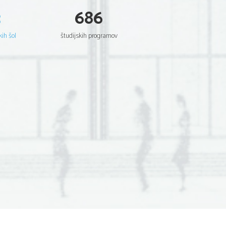
3
686
kih šol
študijskih programov