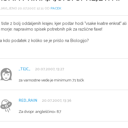
JAVLJENO 20.07.2007, 12:11 OD
PACEK
 tiste z bolj oddaljenih krajev, kjer poštar hodi "vsake kvatre enkrat" ali za
 morje: napravimo spisek potrebnih pik za različne faxe!
a kdo podatek z koliko se je prišlo na Biologijo?
_TEJC_
20.07.2007, 13:27
za varnostne vede je minimum 71 točk
RED_RAIN
20.07.2007, 13:36
Za dvopr. angleščino= 87