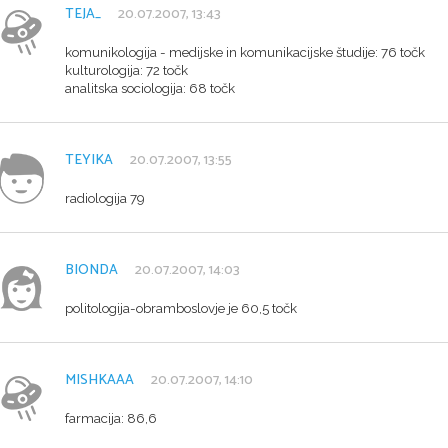
TEJA_
20.07.2007, 13:43
komunikologija - medijske in komunikacijske študije: 76 točk
kulturologija: 72 točk
analitska sociologija: 68 točk
TEYIKA
20.07.2007, 13:55
radiologija 79
BIONDA
20.07.2007, 14:03
politologija-obramboslovje je 60,5 točk
MISHKAAA
20.07.2007, 14:10
farmacija: 86,6