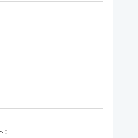
v :))