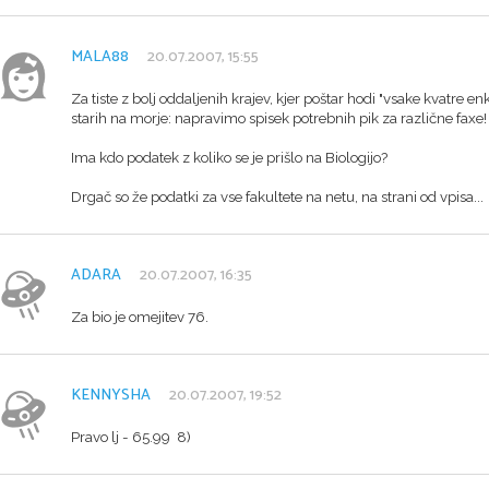
MALA88
20.07.2007, 15:55
Za tiste z bolj oddaljenih krajev, kjer poštar hodi "vsake kvatre enkra
starih na morje: napravimo spisek potrebnih pik za različne faxe!
Ima kdo podatek z koliko se je prišlo na Biologijo?
Drgač so že podatki za vse fakultete na netu, na strani od vpisa...
ADARA
20.07.2007, 16:35
Za bio je omejitev 76.
KENNYSHA
20.07.2007, 19:52
Pravo lj - 65.99 8)