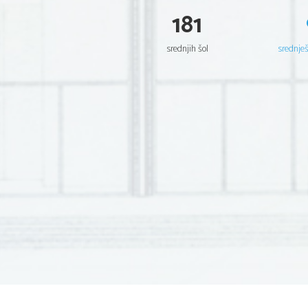
181
srednjih šol
srednje