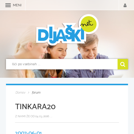
MENI
Domov
forum
TINKARA20
Z NAMI ŽE OD 04.03.2006 ...
2007-06-01