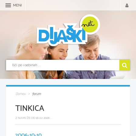
MENI
Domov
forum
TINKICA
Z NAMI ŽE OD 16.02.2006 ...
2006-10-10