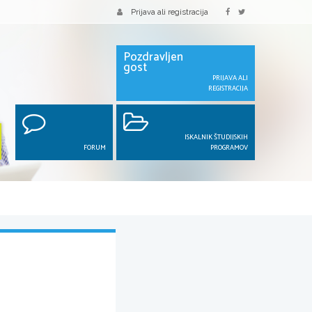
Prijava ali registracija
Pozdravljen
gost
PRIJAVA ALI
REGISTRACIJA
ISKALNIK ŠTUDIJSKIH
FORUM
PROGRAMOV