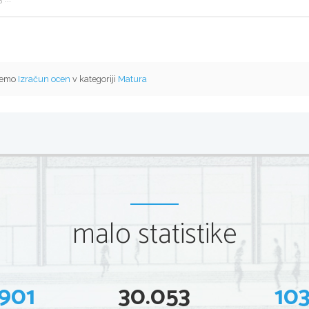
 temo
Izračun ocen
v kategoriji
Matura
malo statistike
901
30.053
10