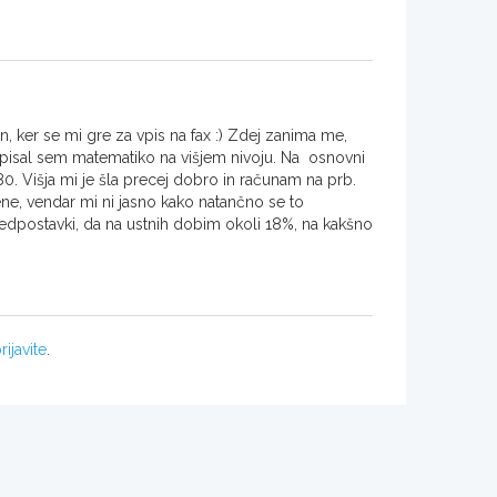
, ker se mi gre za vpis na fax :) Zdej zanima me,
pisal sem matematiko na višjem nivoju. Na osnovni
0. Višja mi je šla precej dobro in računam na prb.
ene, vendar mi ni jasno kako natančno se to
dpostavki, da na ustnih dobim okoli 18%, na kakšno
rijavite
.