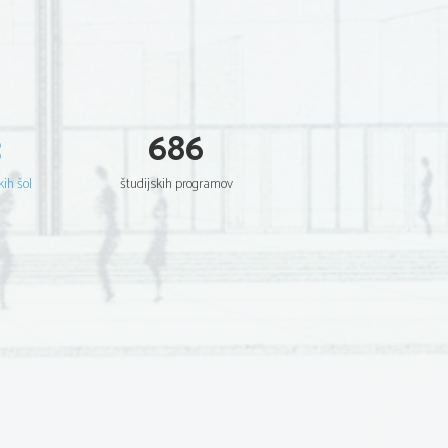
3
686
kih šol
študijskih programov