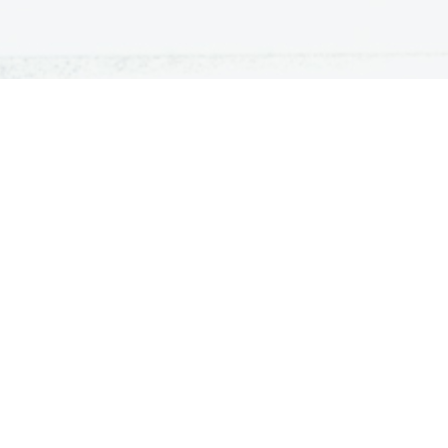
ATURA
ŠTUDIJ
lošna matura
Iskalnik študijskih programov
turitetni tečaj
Univerze
klicna matura
Fakultete in visoke šole
ogled v pole in ugovor
Višje šole
Razpisi za vpis