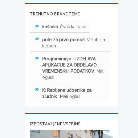
TRENUTNO BRANE TEME
košarka
: Čvek kar tako
pole za prvo pomoč
: V šolskih
klopeh
Programiranje - IZDELAVA
APLIKACIJE ZA OBDELAVO
VREMENSKIH PODATKOV
: Mali
oglasi
K: Rabljene učbenike za
1.letnik
: Mali oglasi
IZPOSTAVLJENE VSEBINE