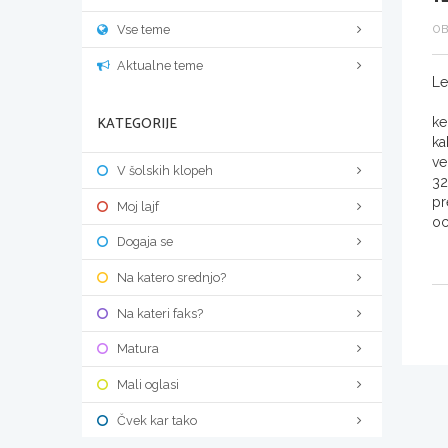
Vse teme
OB
Aktualne teme
Le
KATEGORIJE
ke
ka
ve
V šolskih klopeh
32
pr
Moj lajf
oc
Dogaja se
Na katero srednjo?
Na kateri faks?
Matura
Mali oglasi
Čvek kar tako