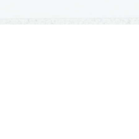
OSNOVNE ŠOLE
SREDNJE ŠOLE
M
Seznam osnovnih šol
Iskalnik SŠ programov
Sp
Osnovnošolski koledar
Srednje šole po regijah
Ma
Nacionalno preverjanje znanja
Vpis v srednje šole
Po
Tretji predmet NPZ
Srednješolski koledar
Vp
Dijaški domovi