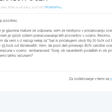
JAVLJENO 11.06.2013, 21:27 OD
TROBENTA3
p pozdrav,
r je glavnina mature že odpisana, sem že nestrpno v pričakovanju ocen
kšen je sploh sistem preračunavanja teh procentov v oceno. Recimo, 
m da sem 1-2 nalogi nekaj za**bal in pričakujem okoli 65-70 točk od 8
-35 točk od štiridesetih. Vem, da pisni deli prinesejo 80% celotne oc
eračuna v oceno :embarassed: Torej, ob navedenih podatkih in ob pre
eno lahko računam?
Za sodelovanje v temi se
p