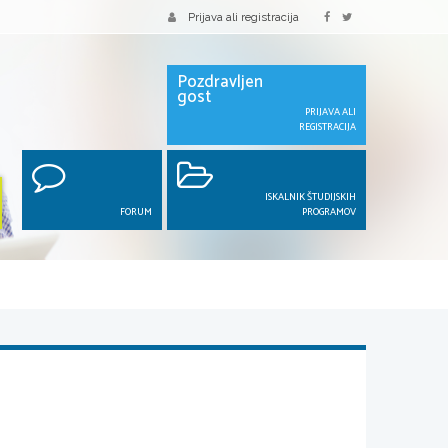
Prijava ali registracija
Pozdravljen
gost
PRIJAVA ALI
REGISTRACIJA
ISKALNIK ŠTUDIJSKIH
FORUM
PROGRAMOV