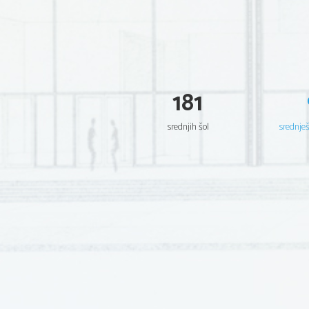
181
srednjih šol
srednje