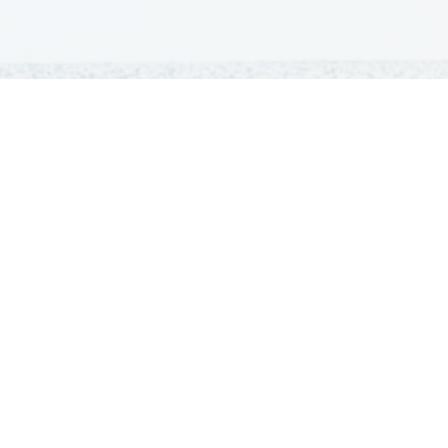
GRADIVA
Šolska gradiva
Pošlji datoteke
Seznam donatorjev
Najbolje ocenjena
Največkrat prenešena