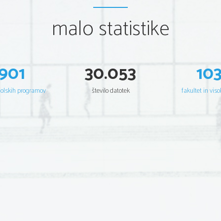
malo statistike
901
30.053
10
šolskih programov
število datotek
fakultet in viso