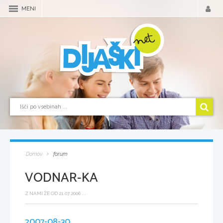
MENI
Domov
forum
VODNAR-KA
Z NAMI ŽE OD 21.07.2006 ...
2007-08-30