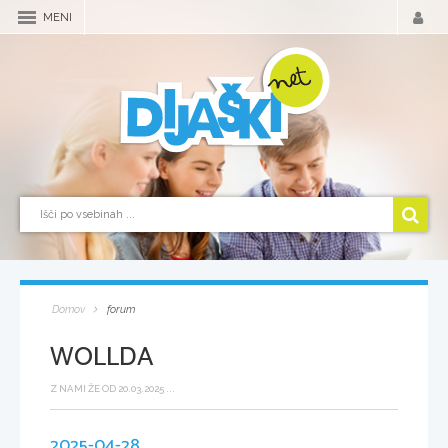
MENI
Domov
forum
WOLLDA
Z NAMI ŽE OD 20.03.2025 ...
2025-04-28