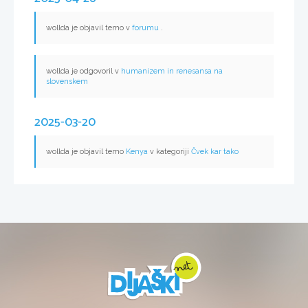
wollda je objavil temo v
forumu
.
wollda je odgovoril v
humanizem in renesansa na
slovenskem
2025-03-20
wollda je objavil temo
Kenya
v kategoriji
Čvek kar tako