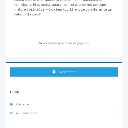
tehnologije, ki so enaka vprašanjem za 2. predmet poklicne
mature 2012/2013. Morda ima kdo, ki je to že opravljal ali ve za
kakšno skupino?
Za sodelovanje v temi se
prijavite
.
Nova tema
FILTRI
Vse teme
Aktualne teme