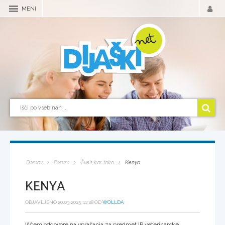
MENI
Domov
Forum
Čvek kar tako
Kenya
KENYA
OBJAVLJENO 20.03.2025, 11:28 OD
WOLLDA
Iščem odgovore na vprašanja za predmet IP veterinarske