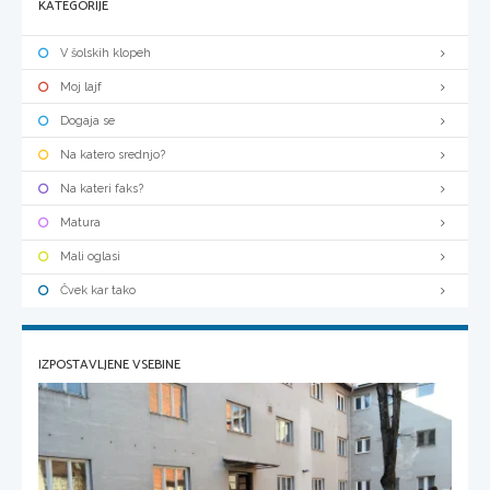
KATEGORIJE
V šolskih klopeh
Moj lajf
Dogaja se
Na katero srednjo?
Na kateri faks?
Matura
Mali oglasi
Čvek kar tako
IZPOSTAVLJENE VSEBINE