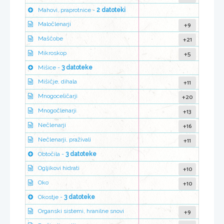
Mahovi, praprotnice -
2 datoteki
+9
Maločlenarji
+21
Maščobe
+5
Mikroskop
Mišice -
3 datoteke
+11
Mišičje, dihala
+20
Mnogoceličarji
+13
Mnogočlenarji
+16
Nečlenarji
+11
Nečlenarji, praživali
Obtočila -
3 datoteke
+10
Ogljikovi hidrati
+10
Oko
Okostje -
3 datoteke
+9
Organski sistemi, hranilne snovi