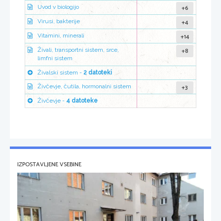
+6
Uvod v biologijo
+4
Virusi, bakterije
+14
Vitamini, minerali
+8
Živali, transportni sistem, srce,
limfni sistem
Živalski sistem -
2 datoteki
+3
Živčevje, čutila, hormonalni sistem
Živčevje -
4 datoteke
IZPOSTAVLJENE VSEBINE