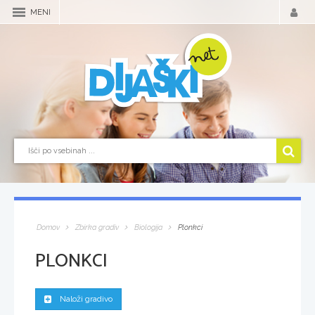
MENI
Domov
Zbirka gradiv
Biologija
Plonkci
PLONKCI
Naloži gradivo