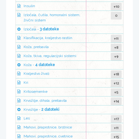
+10
Insulin
0
Izločala, čutila, homonalni sistem,
živčni sistem
Izločala -
3 datoteke
+11
Klasifikacija, kraljestvo rastlin
+8
Koža, prebavila
+9
Koža, tkiva, regulacijski sistemi
Koža -
4 datoteke
+18
Kraljestvo živali
+12
Kri
+5
Kritosemenke
+14
Krvožilje, dihala, prebavila
Krvožilje -
2 datoteki
+17
Les
+11
Mahovi, praprotnice, brstnice
+15
Mahovi, praprotnice, cvetnice