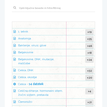
+19
1. letnik
+35
Anatomija
+46
Bakterije, virusi, glive
+18
Beljakovine
+24
Beljakovine, DNK, mutacije,
maščobe
+32
Celica, DNK
+20
Celica, okostje
Celica -
14 datotek
+4
Celično dihanje, hormonalni sitem,
živčni sistem, prebavila
+21
Členonožci