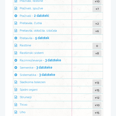
+10
Praživali, rastline
+7
Praživali, spužve
Praživali -
2 datoteki
+2
Prebavila, čutila
+6
Prebavila, obtočila, izločala
Prebavila -
5 datotek
0
Rastline
+8
Rastlinski sistem
Razmnoževanje -
3 datoteke
Semenke -
3 datoteke
Sistematika -
3 datoteke
+13
Sladkorna bolezen
+15
Spolni organi
+12
Strunarji
+10
Tkivo
+15
Uho