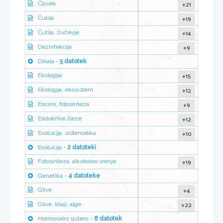
+21
Človek
+19
Čutila
+14
Čutila, živčevje
+9
Dezinfekcija
Dihala -
5 datotek
+15
Ekologija
+12
Ekologija, ekosistem
+9
Encimi, fotosinteza
+12
Endokrine žleze
+10
Evolucija, sistematika
Evolucija -
2 datoteki
+19
Fotosinteza, alkoholno vrenje
Genetika -
4 datoteke
+4
Glive
+22
Glive, lišaji, alge
Hormonalni sistem -
8 datotek