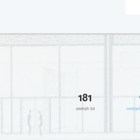
181
srednjih šol
srednje