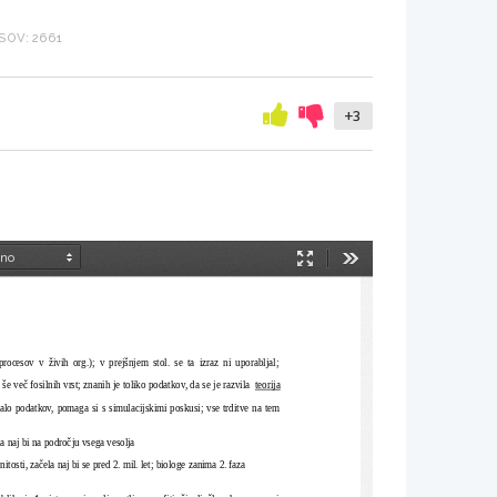
SOV: 2661
+3
Način
Orodja
predstavitve
sov   v   živih   org.);   v   prejšnjem   stol.   se   ta   izraz   ni   uporabljal;
še več fosilnih vrst; znanih je toliko podatkov, da se je razvila 
teorija
malo podatkov, pomaga si s simulacijskimi poskusi; vse trditve na tem
la naj bi na področju vsega vesolja
tosti, začela naj bi se pred 2. mil. let; biologe zanima 2. faza