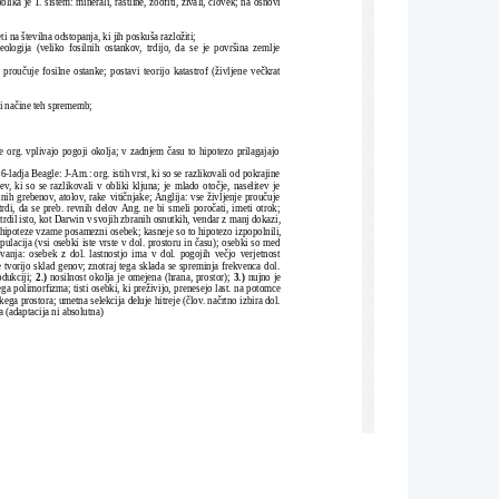
ika je 1. sistem: minerali, rastline, zoofiti, živali, človek; na osnovi
ti na številna odstopanja, ki jih poskuša razložiti;
eologija   (veliko   fosilnih   ostankov,   trdijo,   da   se   je   površina   zemlje
proučuje  fosilne ostanke; postavi teorijo katastrof (življene  večkrat
iti načine teh sprememb;
e org. vplivajo pogoji okolja; v zadnjem času to hipotezo prilagajajo
-ladja Beagle: J-Am.: org. istih vrst, ki so se razlikovali od pokrajine
, ki so se razlikovali v obliki kljuna; je mlado otočje, naselitev je
lnih grebenov, atolov, rake vitičnjake; Anglija: vse življenje proučuje
trdi, da se preb. revnih delov Ang. ne bi smeli poročati, imeti otrok;
trdil isto, kot Darwin v svojih zbranih osnutkih, vendar z manj dokazi,
e hipoteze vzame posamezni osebek; kasneje so to hipotezo izpopolnili,
pulacija (vsi osebki iste vrste v dol. prostoru in času); osebki so med
ovanja:   osebek   z   dol.   lastnostjo   ima   v   dol.   pogojih   večjo   verjetnost
e tvorijo sklad genov; znotraj tega sklada se spreminja frekvenca dol.
odukciji; 
2.)
 nosilnost okolja je omejena (hrana, prostor); 
3.)
 nujno je
ega polimorfizma; tisti osebki, ki preživijo, prenesejo last. na potomce
kega prostora; umetna selekcija deluje hitreje (člov. načrtno izbira dol.
a (adaptacija ni absolutna)