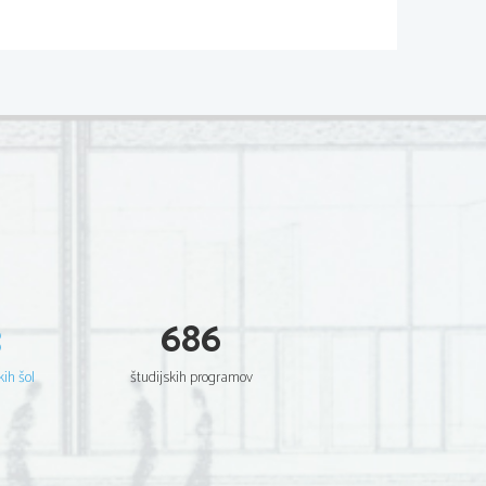
3
686
kih šol
študijskih programov