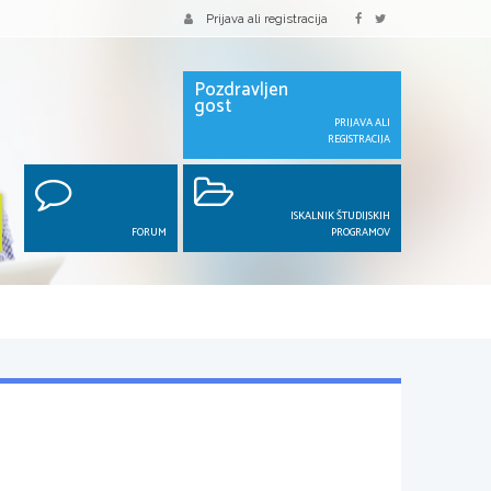
Prijava ali registracija
Pozdravljen
gost
PRIJAVA ALI
REGISTRACIJA
ISKALNIK ŠTUDIJSKIH
FORUM
PROGRAMOV