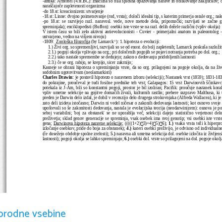
-antika: Aristotel (4.st.BC): značilna so bila splošna opazovanja narave in oblikovanje zaključkov; obl
naraščajoče zapletenosti organizma
-do 18.st: kreacionizem: stvarjenje
-18.st: Linne: dvojno poimenovanje (rod, vrsta); določi idealni tip, s katerim primerja ostale org.; nale
-po   18.st:   se   razvijejo   razl.   naravosl.   vede,   nove   metode   dela,   pripomočki;   razvijati   se   začne   g
spreminjala); enciklopedisti (Buffon): osebki iste vrste se na razl. delih dežele različni (vpliv okolja)
V istem času  so bili zelo  aktivni antievolucionisti - Cuvier - primerjalni anatom in  paleontolog - 
ustvarjeno, vedno na višjem nivoju)
-1809:  
Zoološka filozofija
 (by Lamarck
): 1. hipoteza o evoluciji:

1.) Živi org. so spremenljivi, razvijali so se od enost. do bolj zapletenih; Lamarck poskuša razlož
2.1.) pogoji okolja vplivajo na org.; pri določenih pogojih se pojavi notranja potreba po dol. org.;
2.2.) tako nastale spremembe se dedujejo; zakon o dedovanju pridobljenih lastnosti
2.3.) če se org. rabijo, se krepijo, sicer zakrnijo;
Kasneje se ohrani hipoteza o spreminjanju vrste, da so org. prilagojeni na pogoje okolja, da na živ
sodobnim ugotovitvam (neolamarkisti)
Charles Drawin:
 je postavil hipotezo o naravnem izboru (selekciji); Nastanek vrst (1859); 1831-1836
do pokrajine, proučeval je tudi fosilne prednike teh vrst; Galapagos: 15 vrst Darwinovih ščinkavcev
potekala iz J-Am, bili so konstantni pogoji, prostor je bil izoliran; Pacifik: proučuje nastanek kora
vpliv umetne selekcije na gojitve domačih živali, kulturnih rastlin; prebere razpravo Malthusa, ki 
preden je Darwin delo izdal, je dobil v recenzijo delo drugega strokovnjaka (Alfreda Wallacea), ki je 
zato deli izideta istočasno; Darwin ni vedel ničesar o zakonih dedovanja lastnosti; kot osnovo svoj
upoštevali so še zakonitosti dedovanja, nastala je evolucijska teorija (neodarwinizem): osnova je po
seboj   variabilni;   'boj   za   obstanek'   se   ne   uporablja   več,   selekciji   dajejo   statistično   verjetnost   del
preživetja; sklad genov generacije se spreminja, vsak osebek ima svoj genotip; vsi osebki iste vrst



gena; 
Darwinova hipoteza naravne selekcije:
 (((((1+2)
3)+4)
5)
6); 
1.)
 vsaka vrsta teži k hiperpr
izločanje osebkov, pride do boja za obstanek); 
4.)
 kateri osebki preživijo, je odvisno od individualn
(če dosežejo obdobje spolne zrelosti); 
5.)
 naravna ali umetna selekcija dol. osebke izločita iz življens
lastnosti); pogoji okolja se lahko spreminjajo; 
6.)
 osebki dol. vrste so prilagojeni na dol. pogoje okolj
orodne vsebine