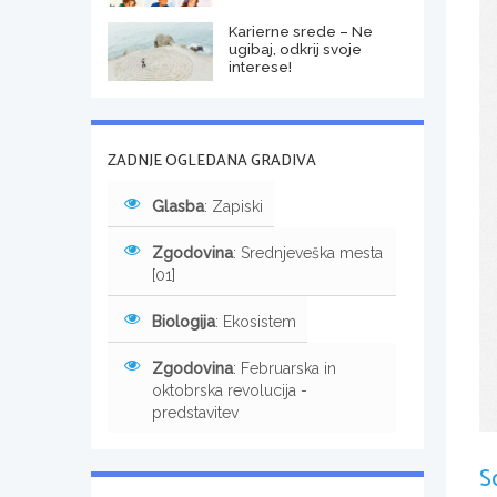
Karierne srede – Ne
ugibaj, odkrij svoje
interese!
ZADNJE OGLEDANA GRADIVA
Glasba
: Zapiski
Zgodovina
: Srednjeveška mesta
[01]
Biologija
: Ekosistem
Zgodovina
: Februarska in
oktobrska revolucija -
predstavitev
S