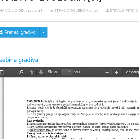
NA VOLJO OD:
21.12.2018
ŠTEVILO OGLEDOV: 1300
ŠTEVILO PRENO
Skrij/prikaži meni
Prenesi gradivo
sebina gradiva
Stran:
od 1
Preklopi
Najdi
Nazaj
Naprej
Pomanjšaj
Povečaj
stransko
vrstico
EVOLUCIJA
=disciplina   biologije,   ki   proučuje   razvoj;   =organsko   spreminjanje   (morfologije   in   proce
evolvere=odviti; izraz je prišel s področja embriologije; dve področji:
1.) razvoj novih vrst iz že obstoječih (mehanizmi tega razvoja); proučujejo razvoj 2 mil. recentnih in 
(razvojni nauk)
2.) izvor (razvoj prvega živega organizma)- na Zemlji je to procita; za to področje ima biologija 
nivoju so hipoteze;
Faze evolucije:
1.) 
kem. faza:
 neorganska faza-proučuje razvoj neživih sistemov (razvoj vesolja, planetov,...); poteka
2.) 
org. faza:
 (bioevolucija)-razvoj živih sistemov; podatki so znani samo s področja Zemlje
3.) 
psihosocialna faza:
 je vezana samo na človeško vrsto na Zemlji, proučuje razvoj psih. in soc. zakoni
Razvoj novih vrst iz že obstoječih
1.) Zgod. razvoj evolucijskih misli: