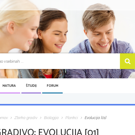
MATURA
ŠTUDIJ
FORUM
omov
Zbirka gradiv
Biologija
Plonkci
Evolucija [01]
GRADIVO:
EVOLUCIJA [01]