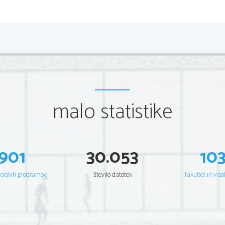
malo statistike
901
30.053
10
šolskih programov
število datotek
fakultet in viso